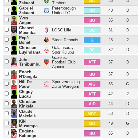
38
D
MG
Zakuani
Timbers
Gabriel
Peterborough
40
D
DC
Zakuani
United FC
Yves
35
D
BU
Angani
Chancel
LOSC Lille
31
D
DC
Mbemba
Pépé
Stade Rennais
23
2
G
Bonet
Christian
Galatasaray
32
D
DC
Luyindama
Spor Kulübü
Gazélec
John
ATT
Football Club
37
D
Tshibumbu
Ajaccio
Enoch
37
D
BU
N'Dengila
Nill De
Sportvereniging
36
G
AIG
Pauw
Zulte Waregem
Chiguy
42
2
ATT
Lucau
Christian
44
D
AID
Kinkela
Claude
53
D
MDC
Makélelé
Kiki
49
G
MG
Musampa
Eugène
65
D
BU
Kabongo