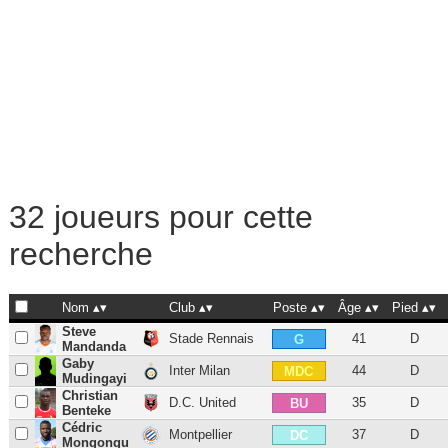
32 joueurs pour cette
recherche
Nom
Club
Poste
Âge
Pied
Steve
Stade Rennais
41
D
G
Mandanda
Gaby
Inter Milan
44
D
MDC
Mudingayi
Christian
D.C. United
35
D
BU
Benteke
Cédric
Montpellier
37
D
DC
Mongongu