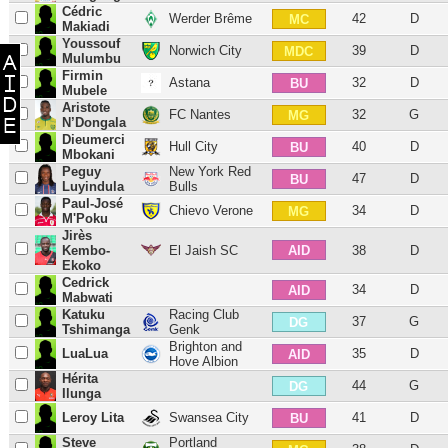
Cédric
Werder Brême
42
D
MC
Makiadi
Youssouf
Norwich City
39
D
MDC
Mulumbu
Firmin
Astana
32
D
BU
Mubele
Aristote
FC Nantes
32
G
MG
N’Dongala
Dieumerci
Hull City
40
D
BU
Mbokani
Peguy
New York Red
47
D
BU
Luyindula
Bulls
Paul-José
Chievo Verone
34
D
MG
M'Poku
Jirès
AID
Kembo-
El Jaish SC
38
D
Ekoko
Cedrick
34
D
AID
Mabwati
Katuku
Racing Club
37
G
DG
Tshimanga
Genk
Brighton and
LuaLua
35
D
AID
Hove Albion
Hérita
44
G
DG
Ilunga
Leroy Lita
Swansea City
41
D
BU
Steve
Portland