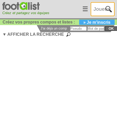
☰
Créez et partagez vos équipes
Créez vos propres compos et listes :
» Je m'inscris
J'ai déjà un compte :
OK
▼ AFFICHER LA RECHERCHE