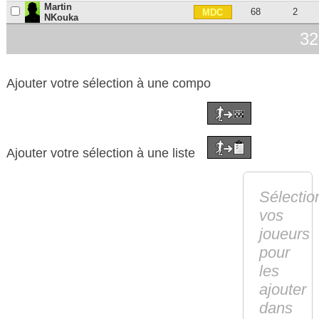
Martin
68
2
MDC
NKouka
32
Ajouter votre sélection à une compo
Ajouter votre sélection à une liste
Sélectio
vos
joueurs
pour
les
ajouter
dans