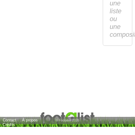
une
liste
ou
une
composi
Contact
À propos
© Footalist 2026
Crédits