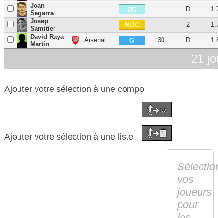
Joan
D
1.
DC
Segarra
Josep
2
1.
MOC
Samitier
David Raya
Arsenal
30
D
1.
G
Martín
21 jo
Ajouter votre sélection à une compo
Ajouter votre sélection à une liste
Sélectio
vos
joueurs
pour
les