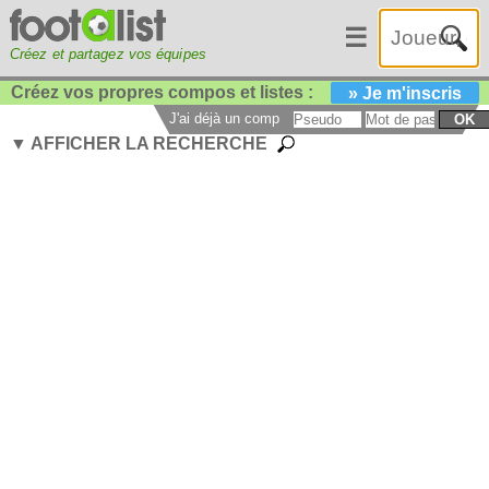
☰
Créez et partagez vos équipes
Créez vos propres compos et listes :
» Je m'inscris
J'ai déjà un compte :
OK
▼ AFFICHER LA RECHERCHE