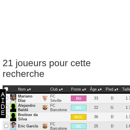
21 joueurs pour cette
recherche
Nom
Club
Poste
Âge
Pied
Taill
Mariano
FC
33
D
1.
BU
Díaz
Séville
Alejandro
FC
22
G
1.
DG
Baldé
Barcelone
Breitner da
36
D
1.
MOC
Silva
FC
Eric García
25
D
1.
DC
Barcelone