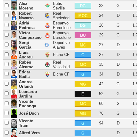
Alex
Betis
33
G
1.
DG
Moreno
Séville
Robert
Real
24
D
1.
MOC
Navarro
Sociedad
Adriá
Espanyol
28
G
1.
DG
Pedrosa
Barcelone
Víctor
Espanyol
29
G
1.
BU
Campuzano
Barcelone
Sergi
Deportivo
27
D
1.
MC
García
Alavés
Lluis
Elche CF
27
D
1.
G
Andreu
Rubén
Real
35
D
1.
MC
Alcaraz
Valladolid
Edgar
Elche CF
34
D
1.
G
Badía
Andrea
42
G
1.
MG
Orlandi
Leonardo
52
G
1.
E
Jardim
Vicente
60
2
1.
MC
Engonga
José Duch
76
G
1.
MG
Vicente
94
D
1.
G
Train
Alfred Vera
D
1.
G