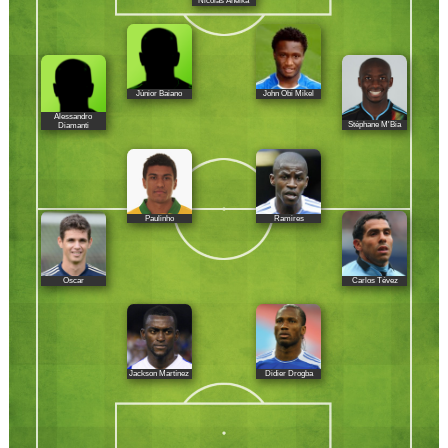
Nicolas Anelka
Júnior Baiano
John Obi Mikel
Alessandro
Stéphane M'Bia
Diamanti
Paulinho
Ramires
Oscar
Carlos Tévez
Jackson Martínez
Didier Drogba