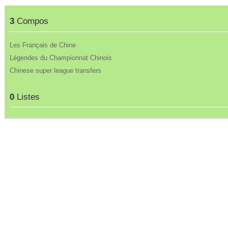
3
Compos
Les Français de Chine
Légendes du Championnat Chinois
Chinese super league transfers
0
Listes