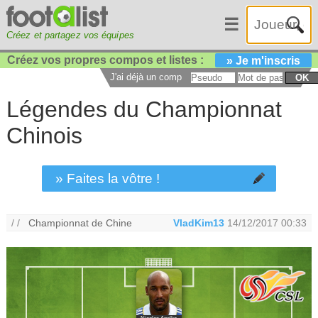
☰
Créez et partagez vos équipes
Créez vos propres compos et listes :
» Je m'inscris
J'ai déjà un compte :
OK
Légendes du Championnat
Chinois
» Faites la vôtre !
/ /
Championnat de Chine
VladKim13
14/12/2017 00:33