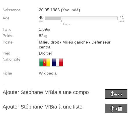
20.05.1986 (
Yaoundé
)
Naissance
40
41
Âge
ans
ans
81
jours
1.89
Taille
m
82
Poids
kg
Milieu droit / Milieu gauche / Défenseur
Poste
central
Droitier
Pied
Nationalité
Wikipedia
Fiche
Ajouter Stéphane M'Bia à une compo
Ajouter Stéphane M'Bia à une liste