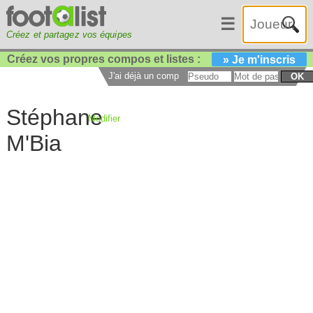
☰
Créez et partagez vos équipes
Créez vos propres compos et listes :
» Je m'inscris
J'ai déjà un compte :
OK
Stéphane
Modifier
M'Bia