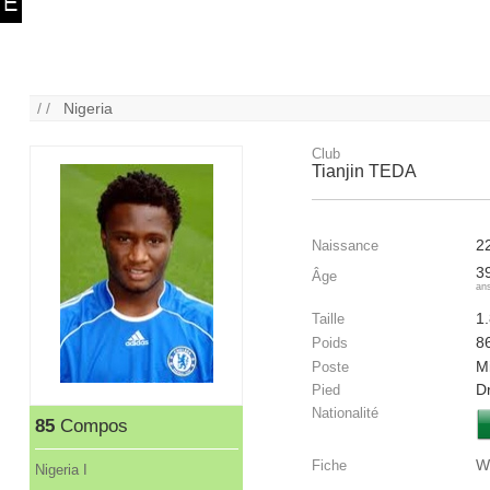
/ /
Nigeria
Club
Tianjin TEDA
2
Naissance
3
Âge
an
1
Taille
8
Poids
Mi
Poste
Dr
Pied
Nationalité
85
Compos
W
Fiche
Nigeria I