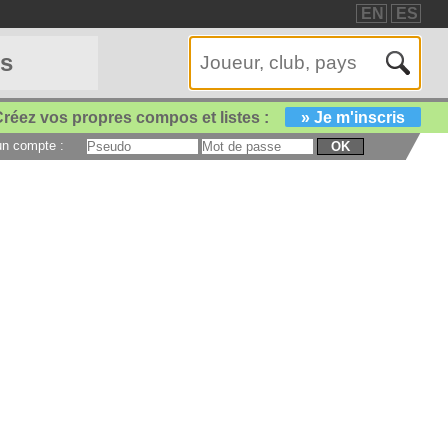
EN
ES
es
réez vos propres compos et listes :
» Je m'inscris
 un compte :
OK