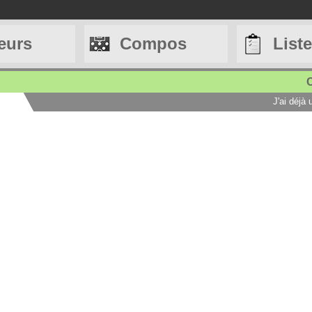
eurs
Compos
List
C
J'ai déjà