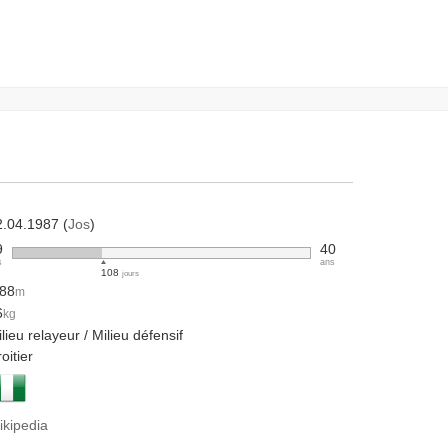
2.04.1987 (
Jos
)
9
40
s
ans
108
jours
.88
m
6
kg
lieu relayeur / Milieu défensif
oitier
ikipedia