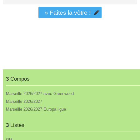
» Faites la vôtre !
3
Compos
Marseille 2026/2027 avec Greenwood
Marseille 2026/2027
Marseille 2026/2027 Europa ligue
3
Listes
OM