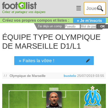
☰
Créez et partagez vos équipes
Créez vos propres compos et listes :
» Je m'inscris
J'ai déjà un compte :
OK
ÉQUIPE TYPE OLYMPIQUE
DE MARSEILLE D1/L1
» Faites la vôtre !
/ /
Olympique de Marseille
bustelo
25/07/2019 03:55