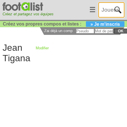
☰
Créez et partagez vos équipes
Créez vos propres compos et listes :
» Je m'inscris
J'ai déjà un compte :
OK
Jean
Modifier
Tigana