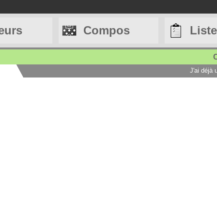
eurs
Compos
List
C
J'ai déjà