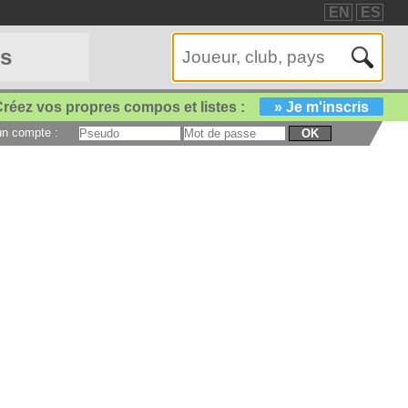
EN
ES
es
réez vos propres compos et listes :
» Je m'inscris
 un compte :
OK