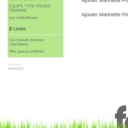
Ajouter Marinette P
ÉQUIPE TYPE FRANCE
FÉMININE
Ajouter Marinette Pi
Les footballeuses
2
Listes
Ces joueurs devenus
consultants
Mes joueurs préférés
Mise à jour :
24.09.2013