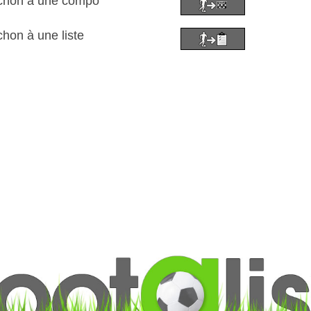
ichon à une compo
chon à une liste