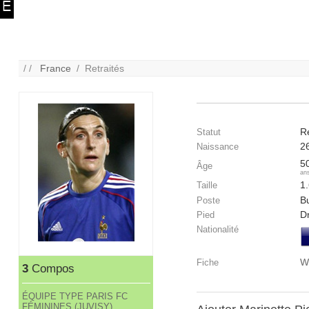
/ /
France
/ Retraités
Re
Statut
2
Naissance
5
Âge
an
1
Taille
Bu
Poste
Dr
Pied
Nationalité
W
Fiche
3
Compos
ÉQUIPE TYPE PARIS FC
FÉMININES (JUVISY)