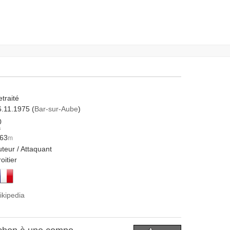
traité
6.11.1975 (
Bar-sur-Aube
)
0
s
.63
m
teur / Attaquant
oitier
ikipedia