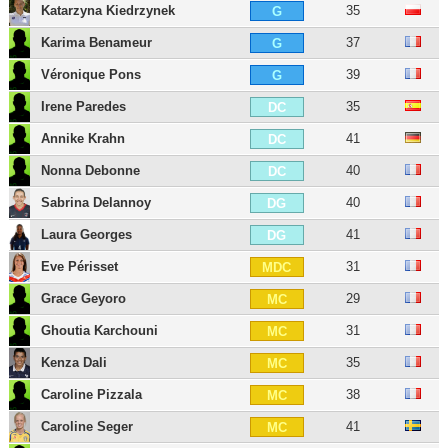
Katarzyna Kiedrzynek
35
G
Karima Benameur
37
G
Véronique Pons
39
G
Irene Paredes
35
DC
Annike Krahn
41
DC
Nonna Debonne
40
DC
Sabrina Delannoy
40
DG
Laura Georges
41
DG
Eve Périsset
31
MDC
Grace Geyoro
29
MC
Ghoutia Karchouni
31
MC
Kenza Dali
35
MC
Caroline Pizzala
38
MC
Caroline Seger
41
MC