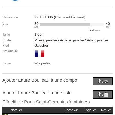
22.10.1986 (
Clermont Ferrand
)
Naissance
39
40
Âge
ans
ans
290
jours
1.60
Taille
m
Milieu gauche / Arrière gauche / Ailier gauche
Poste
Gaucher
Pied
Nationalité
Wikipedia
Fiche
Ajouter Laure Boulleau à une compo
Ajouter Laure Boulleau à une liste
Effectif de
Paris Saint-Germain (féminines)
Nom
Poste
Âge
Nat