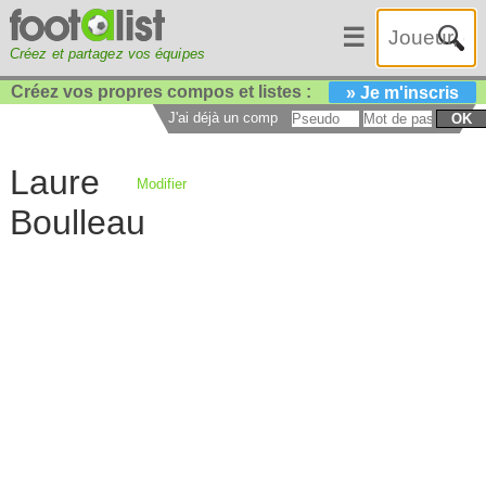
☰
Créez et partagez vos équipes
Créez vos propres compos et listes :
» Je m'inscris
J'ai déjà un compte :
OK
Laure
Modifier
Boulleau