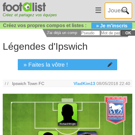
☰
Créez et partagez vos équipes
Créez vos propres compos et listes :
» Je m'inscris
J'ai déjà un compte :
OK
Légendes d'Ipswich
» Faites la vôtre !
/ /
Ipswich Town FC
VladKim13
08/05/2018 22:40
Richard Wright