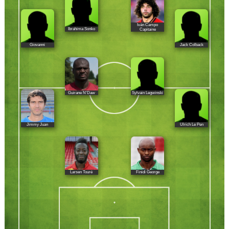
Iván Campo
Ibrahima Sonko
Capitaine
Giovanni
Jack Colback
Guirane N'Daw
Sylvain Legwinski
Jimmy Juan
Ulrich Le Pen
Larsen Touré
Finidi George