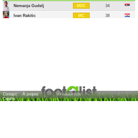
Nemanja Gudelj
34
MDC
Ivan Rakitic
38
MC
Óliver Torres
31
MC
Ryan Johansson
25
MC
Óscar Rodríguez
28
MC
Joan Jordán
32
MC
Adnan Januzaj
31
MOC
Suso
32
MOC
Papu Gómez
38
MOC
Contact
À propos
Jesús Corona
33
AID
© Footalist 2026
Crédits
Alejandro Pozo
27
AID
Lucas Ocampos
32
AIG
Oussama Idrissi
30
AIG
Mariano Díaz
33
BU