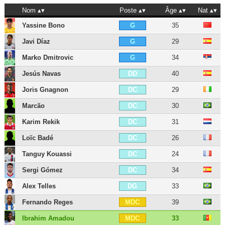
Nom
Poste
Âge
Nat
Yassine Bono
35
G
Javi Díaz
29
G
Marko Dmitrovic
34
G
Jesús Navas
40
DD
Joris Gnagnon
29
DC
Marcão
30
DC
Karim Rekik
31
DC
Loïc Badé
26
DC
Tanguy Kouassi
24
DC
Sergi Gómez
34
DC
Alex Telles
33
DG
Fernando Reges
39
MDC
Ibrahim Amadou
33
MDC