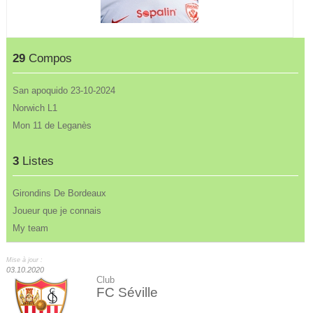
29
Compos
San apoquido 23-10-2024
Norwich L1
Mon 11 de Leganès
3
Listes
Girondins De Bordeaux
Joueur que je connais
My team
Mise à jour :
03.10.2020
Club
FC Séville