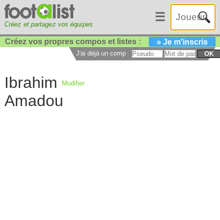
☰
Créez et partagez vos équipes
Créez vos propres compos et listes :
» Je m'inscris
J'ai déjà un compte :
OK
Ibrahim
Modifier
Amadou