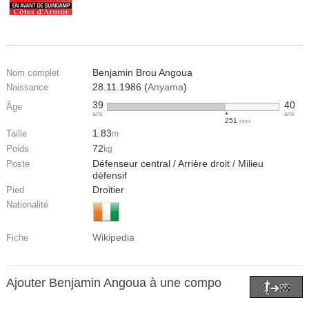
Benjamin Brou Angoua
Nom complet
28.11.1986 (
Anyama
)
Naissance
39
40
Âge
ans
ans
251
jours
1.83
Taille
m
72
Poids
kg
Défenseur central / Arrière droit / Milieu
Poste
défensif
Droitier
Pied
Nationalité
Wikipedia
Fiche
Ajouter Benjamin Angoua à une compo