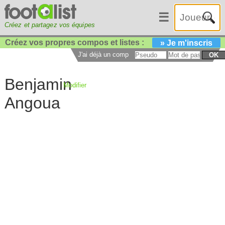
☰
Créez et partagez vos équipes
Créez vos propres compos et listes :
» Je m'inscris
J'ai déjà un compte :
OK
Benjamin
Modifier
Angoua