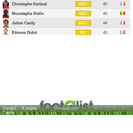
Christophe Kerbrat
40
MDC
Moustapha Diallo
40
MDC
Julien Cardy
44
MDC
Etienne Didot
43
MC
Alexis Mané
29
MC
Marcus Coco
30
MC
Alaixys Romao
42
MD
Yannis Salibur
35
AIG
Thibault Giresse
45
AIG
Bryan Pelé
34
AIG
Abdoul Camara
36
AIG
Contact
À propos
Maxime Barthelmé
37
AIG
© Footalist 2026
Crédits
Gaëtan Courtet
37
AIG
Nolan Roux
38
BU