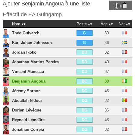
Ajouter Benjamin Angoua à une liste
Effectif de
EA Guingamp
Nom
Poste
Âge
Nat
Théo Guivarch
30
G
Karl-Johan Johnsson
36
G
Jordan Ikoko
32
DD
Jonathan Martins Pereira
40
DD
Vincent Manceau
37
DD
Benjamin Angoua
39
DC
Jérémy Sorbon
43
DC
Abdallah N'dour
32
DG
Dorian Lévêque
36
DG
Reynald Lemaître
43
DG
Jonathan Correia
32
DG