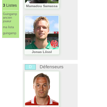
3
Listes
Mamadou Samassa
Guingamp
ancien
joueur
ma lista
guingamp
Jonas Lössl
Défenseurs
D