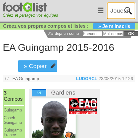
☰
Créez et partagez vos équipes
Créez vos propres compos et listes :
» Je m'inscris
J'ai déjà un compte :
OK
EA Guingamp 2015-2016
» Copier
/ /
EA Guingamp
LUDORCL
23/08/2015 12:26
Gardiens
3
G
Compos
Guingamp
Coach
Guingamp
Guingamp
France