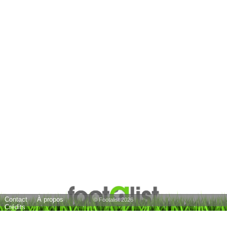
Contact
À propos
© Footalist 2026
Crédits