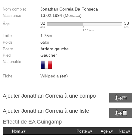
Jonathan Correia Da Fonseca
Nom complet
13.02.1994 (
Monaco
)
Naissance
32
33
Âge
ans
ans
177
jours
1.75
Taille
m
65
Poids
kg
Arrière gauche
Poste
Gaucher
Pied
Nationalité
Wikipedia
(en)
Fiche
Ajouter Jonathan Correia à une compo
Ajouter Jonathan Correia à une liste
Effectif de
EA Guingamp
Nom
Poste
Âge
Nat