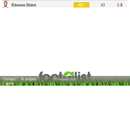
Etienne Didot
43
MC
Alexis Mané
29
MC
Marcus Coco
30
MC
Alaixys Romao
42
MD
Yannis Salibur
35
AIG
Thibault Giresse
45
AIG
Bryan Pelé
34
AIG
Abdoul Camara
36
AIG
Contact
À propos
Maxime Barthelmé
37
AIG
© Footalist 2026
Crédits
Gaëtan Courtet
37
AIG
Nolan Roux
38
BU
Baptiste Guillaume
31
BU
Sloan Privat
37
BU
Yannick Gomis
34
BU