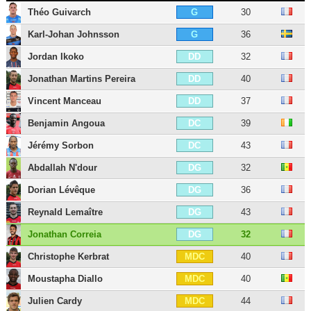
Théo Guivarch
30
G
Karl-Johan Johnsson
36
G
Jordan Ikoko
32
DD
Jonathan Martins Pereira
40
DD
Vincent Manceau
37
DD
Benjamin Angoua
39
DC
Jérémy Sorbon
43
DC
Abdallah N'dour
32
DG
Dorian Lévêque
36
DG
Reynald Lemaître
43
DG
Jonathan Correia
32
DG
Christophe Kerbrat
40
MDC
Moustapha Diallo
40
MDC
Julien Cardy
44
MDC