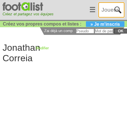
☰
Créez et partagez vos équipes
Créez vos propres compos et listes :
» Je m'inscris
J'ai déjà un compte :
OK
Jonathan
Modifier
Correia