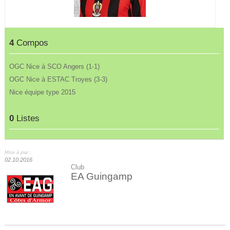
4
Compos
OGC Nice à SCO Angers (1-1)
OGC Nice à ESTAC Troyes (3-3)
Nice équipe type 2015
0
Listes
Mise à jour :
02.10.2016
Club
EA Guingamp