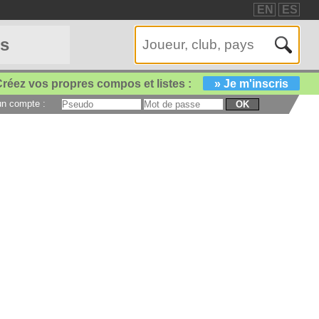
EN
ES
es
réez vos propres compos et listes :
» Je m'inscris
 un compte :
OK