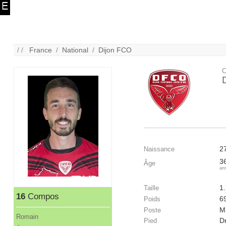
/ /
France
/
National
/
Dijon FCO
C
2
Naissance
3
Âge
an
1
Taille
16
Compos
6
Poids
Mi
Poste
Romain
Dr
Pied