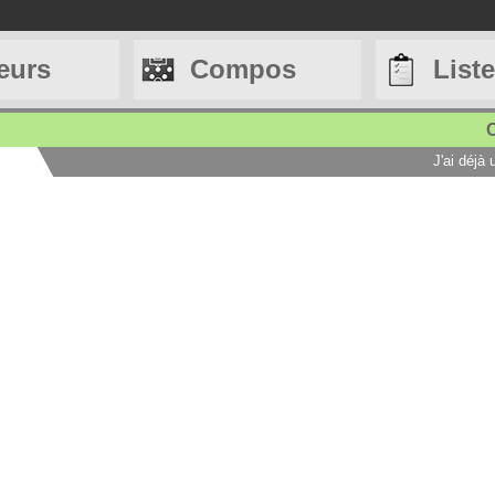
eurs
Compos
List
C
J'ai déjà