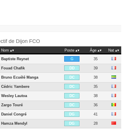
ectif de
Dijon FCO
Nom
Poste
Âge
Nat
Baptiste Reynet
35
G
Fouad Chafik
39
DD
Bruno Ecuélé Manga
38
DC
Cédric Yambere
35
DC
Wesley Lautoa
38
DC
Zargo Touré
36
DC
Daniel Congré
41
DG
Hamza Mendyl
28
DG