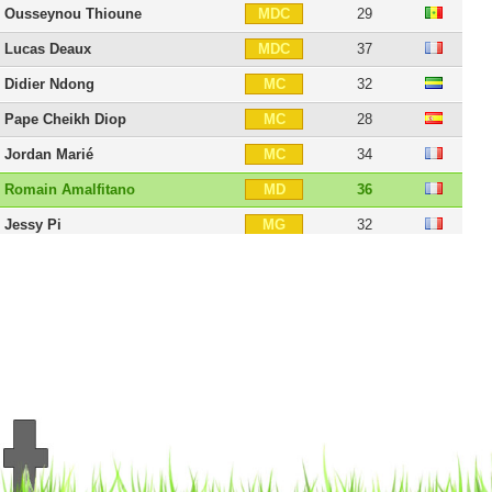
Ousseynou Thioune
29
MDC
Lucas Deaux
37
MDC
Didier Ndong
32
MC
Pape Cheikh Diop
28
MC
Jordan Marié
34
MC
Romain Amalfitano
36
MD
Jessy Pi
32
MG
Mounir Chouiar
27
AID
Frédéric Sammaritano
40
AIG
Yassine Benzia
31
BU
Moussa Konaté
33
BU
Julio Tavares
37
BU
20 joueurs