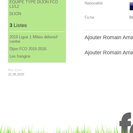
ÉQUIPE TYPE DIJON FCO
Nationalité
L1/L2
DIJON
W
Fiche
3
Listes
Ajouter Romain Ama
2019 Ligue 1 Milieu défensif
centre
Dijon FCO 2015-2016
Ajouter Romain Amalf
Les frangins
Mise à jour :
21.08.2020