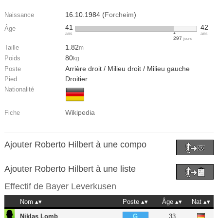
16.10.1984 (
Forcheim
)
Naissance
41
42
Âge
ans
ans
297
jours
1.82
Taille
m
80
Poids
kg
Arrière droit / Milieu droit / Milieu gauche
Poste
Droitier
Pied
Nationalité
Wikipedia
Fiche
Ajouter Roberto Hilbert à une compo
Ajouter Roberto Hilbert à une liste
Effectif de
Bayer Leverkusen
Nom
Poste
Âge
Nat
Niklas Lomb
33
G