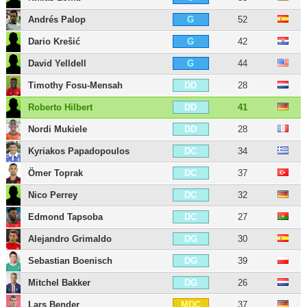
Andrés Palop
52
G
Dario Krešić
42
G
David Yelldell
44
G
Timothy Fosu-Mensah
28
DD
Roberto Hilbert
41
DD
Nordi Mukiele
28
DD
Kyriakos Papadopoulos
34
DC
Ömer Toprak
37
DC
Nico Perrey
32
DC
Edmond Tapsoba
27
DC
Alejandro Grimaldo
30
DG
Sebastian Boenisch
39
DG
Mitchel Bakker
26
DG
Lars Bender
37
MDC