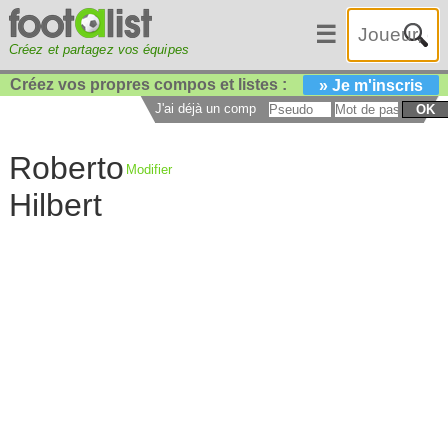
☰
Créez et partagez vos équipes
Créez vos propres compos et listes :
» Je m'inscris
J'ai déjà un compte :
OK
Roberto
Modifier
Hilbert