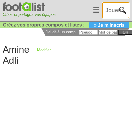
☰
Créez et partagez vos équipes
Créez vos propres compos et listes :
» Je m'inscris
J'ai déjà un compte :
OK
Amine
Modifier
Adli