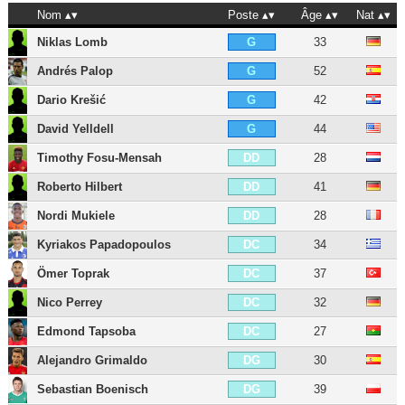
Nom
Poste
Âge
Nat
Niklas Lomb
33
G
Andrés Palop
52
G
Dario Krešić
42
G
David Yelldell
44
G
Timothy Fosu-Mensah
28
DD
Roberto Hilbert
41
DD
Nordi Mukiele
28
DD
Kyriakos Papadopoulos
34
DC
Ömer Toprak
37
DC
Nico Perrey
32
DC
Edmond Tapsoba
27
DC
Alejandro Grimaldo
30
DG
Sebastian Boenisch
39
DG