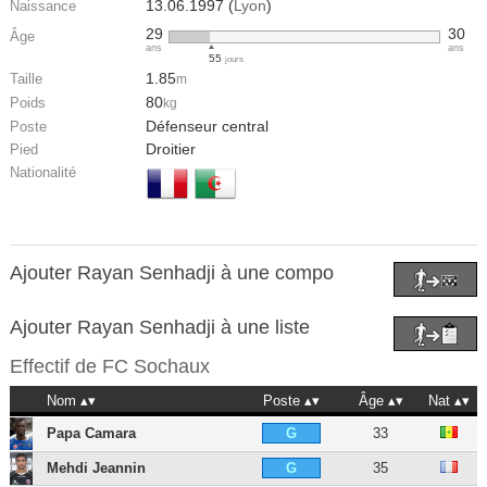
13.06.1997 (
Lyon
)
Naissance
29
30
Âge
ans
ans
55
jours
1.85
Taille
m
80
Poids
kg
Défenseur central
Poste
Droitier
Pied
Nationalité
Ajouter Rayan Senhadji à une compo
Ajouter Rayan Senhadji à une liste
Effectif de
FC Sochaux
Nom
Poste
Âge
Nat
Papa Camara
33
G
Mehdi Jeannin
35
G