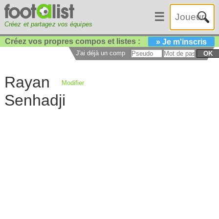
☰
Créez et partagez vos équipes
Créez vos propres compos et listes :
» Je m'inscris
J'ai déjà un compte :
OK
Rayan
Modifier
Senhadji