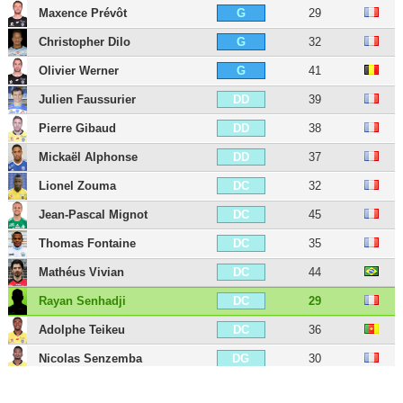
Maxence Prévôt
29
G
Christopher Dilo
32
G
Olivier Werner
41
G
Julien Faussurier
39
DD
Pierre Gibaud
38
DD
Mickaël Alphonse
37
DD
Lionel Zouma
32
DC
Jean-Pascal Mignot
45
DC
Thomas Fontaine
35
DC
Mathéus Vivian
44
DC
Rayan Senhadji
29
DC
Adolphe Teikeu
36
DC
Nicolas Senzemba
30
DG
Jean Ruiz
28
MDC