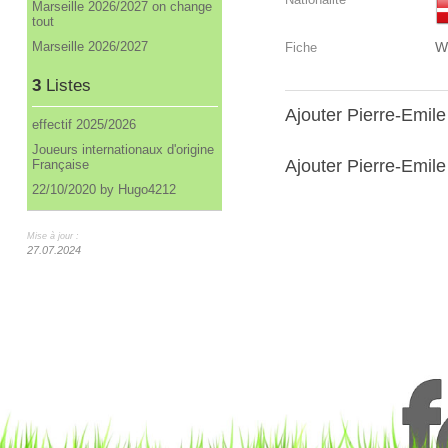
Marseille 2026/2027 on change
tout
Marseille 2026/2027
W
Fiche
3
Listes
Ajouter Pierre-Emil
effectif 2025/2026
Joueurs internationaux d'origine
Ajouter Pierre-Emile
Française
22/10/2020 by Hugo4212
Mise à jour :
27.07.2024