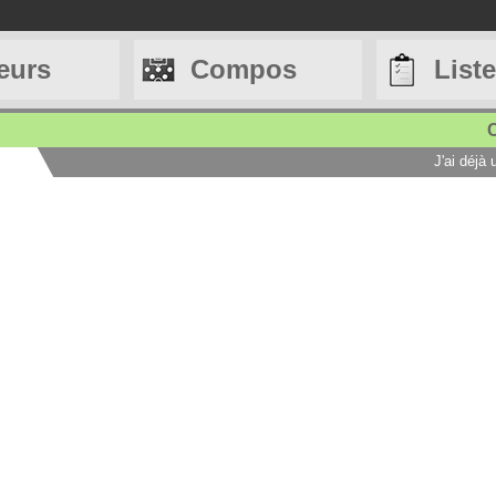
eurs
Compos
List
C
J'ai déjà