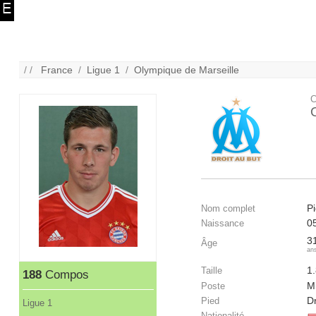
/ /
France
/
Ligue 1
/
Olympique de Marseille
C
Pi
Nom complet
0
Naissance
3
Âge
an
1
Taille
188
Compos
Mi
Poste
Dr
Pied
Ligue 1
Nationalité