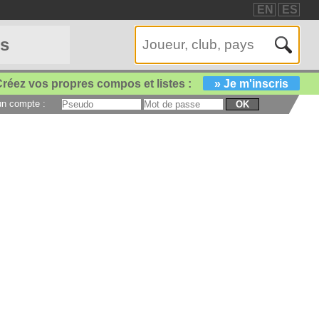
EN
ES
es
réez vos propres compos et listes :
» Je m'inscris
 un compte :
OK