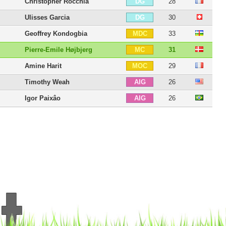
Christopher Rocchia
28
DG
Ulisses Garcia
30
DG
Geoffrey Kondogbia
33
MDC
Pierre-Emile Højbjerg
31
MC
Amine Harit
29
MOC
Timothy Weah
26
AIG
Igor Paixâo
26
AIG
Pierre-Emerick Aubameyang
37
ATT
Robinio Vaz
19
ATT
Amine Gouiri
26
BU
Neal Maupay
29
BU
Mason Greenwood
24
BU
20 joueurs