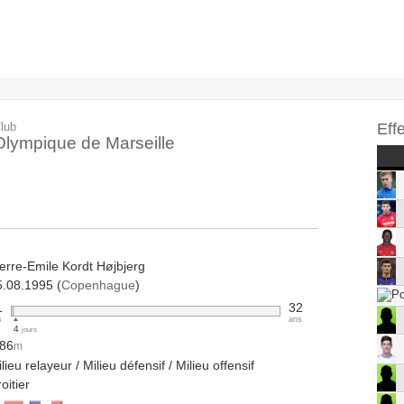
lub
Eff
Olympique de Marseille
erre-Emile Kordt Højbjerg
5.08.1995 (
Copenhague
)
1
32
s
ans
4
jours
.86
m
lieu relayeur / Milieu défensif / Milieu offensif
oitier