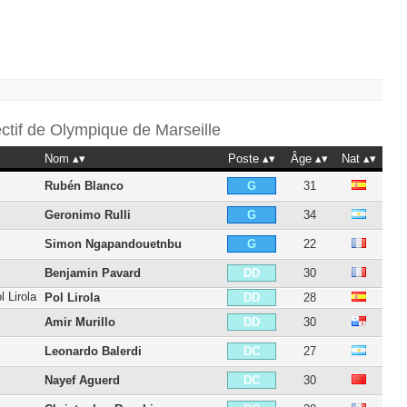
ectif de
Olympique de Marseille
Nom
Poste
Âge
Nat
Rubén Blanco
31
G
Geronimo Rulli
34
G
Simon Ngapandouetnbu
22
G
Benjamin Pavard
30
DD
Pol Lirola
28
DD
Amir Murillo
30
DD
Leonardo Balerdi
27
DC
Nayef Aguerd
30
DC