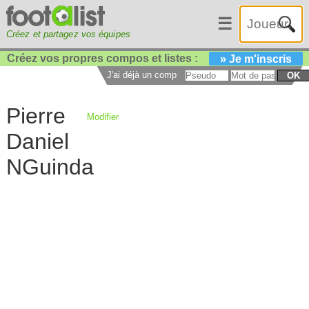
☰
Créez et partagez vos équipes
Créez vos propres compos et listes :
» Je m'inscris
J'ai déjà un compte :
OK
Pierre
Modifier
Daniel
NGuinda