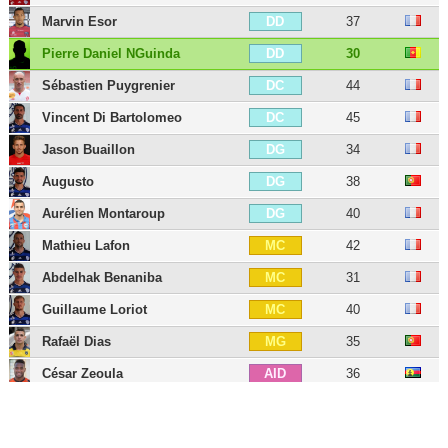
Marvin Esor
37
DD
Pierre Daniel NGuinda
30
DD
Sébastien Puygrenier
44
DC
Vincent Di Bartolomeo
45
DC
Jason Buaillon
34
DG
Augusto
38
DG
Aurélien Montaroup
40
DG
Mathieu Lafon
42
MC
Abdelhak Benaniba
31
MC
Guillaume Loriot
40
MC
Rafaël Dias
35
MG
César Zeoula
36
AID
Maxime Bourgeois
35
AIG
Jean-Michel Lesage
49
AIG