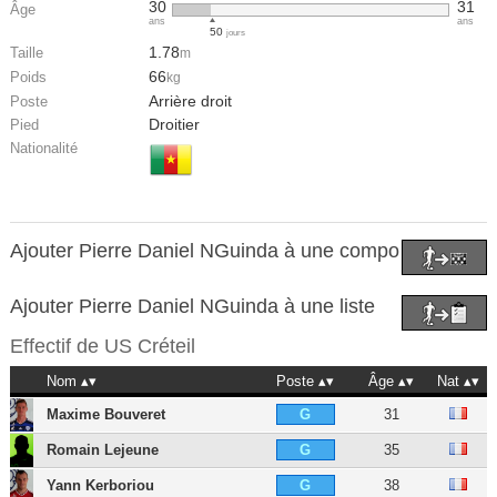
30
31
Âge
ans
ans
50
jours
1.78
Taille
m
66
Poids
kg
Arrière droit
Poste
Droitier
Pied
Nationalité
Ajouter Pierre Daniel NGuinda à une compo
Ajouter Pierre Daniel NGuinda à une liste
Effectif de
US Créteil
Nom
Poste
Âge
Nat
Maxime Bouveret
31
G
Romain Lejeune
35
G
Yann Kerboriou
38
G