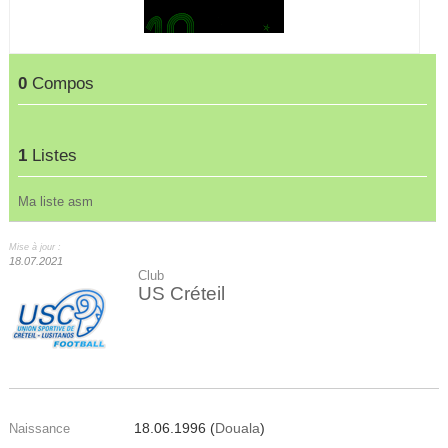
0
Compos
1
Listes
Ma liste asm
Mise à jour :
18.07.2021
Club
US Créteil
18.06.1996 (
Douala
)
Naissance