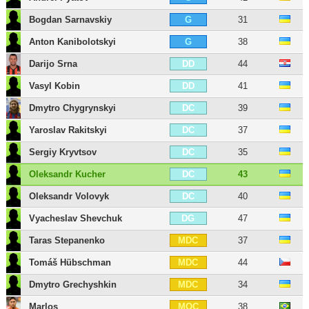
Bogdan Sarnavskiy
31
G
Anton Kanibolotskyi
38
G
Darijo Srna
44
DD
Vasyl Kobin
41
DD
Dmytro Chygrynskyi
39
DC
Yaroslav Rakitskyi
37
DC
Sergiy Kryvtsov
35
DC
Oleksandr Kucher
43
DC
Oleksandr Volovyk
40
DC
Vyacheslav Shevchuk
47
DG
Taras Stepanenko
37
MDC
Tomáš Hübschman
44
MDC
Dmytro Grechyshkin
34
MDC
Marlos
38
MOC