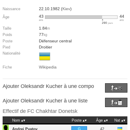
22.10.1982 (
Kiev
)
Naissance
43
44
Âge
ans
ans
290
jours
1.84
Taille
m
77
Poids
kg
Défenseur central
Poste
Droitier
Pied
Nationalité
Wikipedia
Fiche
Ajouter Oleksandr Kucher à une compo
Ajouter Oleksandr Kucher à une liste
Effectif de
FC Chakhtar Donetsk
Nom
Poste
Âge
Nat
Andrei Pyatov
42
G