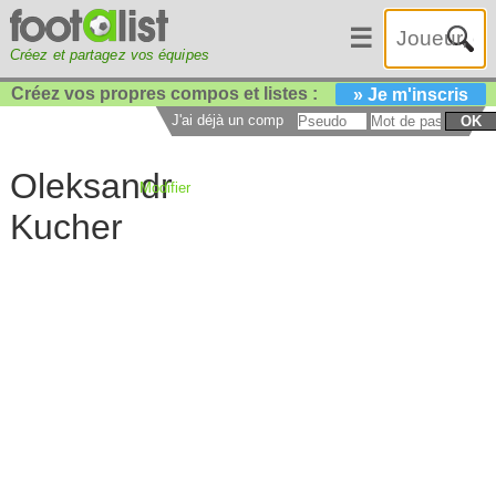
☰
Créez et partagez vos équipes
Créez vos propres compos et listes :
» Je m'inscris
J'ai déjà un compte :
OK
Oleksandr
Modifier
Kucher