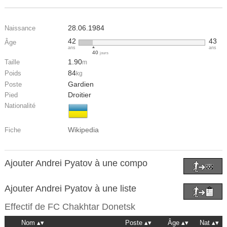
28.06.1984
Naissance
42
43
Âge
ans
ans
40
jours
1.90
Taille
m
84
Poids
kg
Gardien
Poste
Droitier
Pied
Nationalité
Wikipedia
Fiche
Ajouter Andrei Pyatov à une compo
Ajouter Andrei Pyatov à une liste
Effectif de
FC Chakhtar Donetsk
Nom
Poste
Âge
Nat