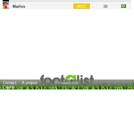
Marlos
38
MOC
Ilsinho
40
MOC
Yevhen Konoplyanka
36
AIG
Wellington Nem
34
BU
Oleksandr Gladkyi
38
BU
Anton Shynder
39
BU
Mircea Lucescu
81
E
21 joueurs
Contact
À propos
© Footalist 2026
Crédits