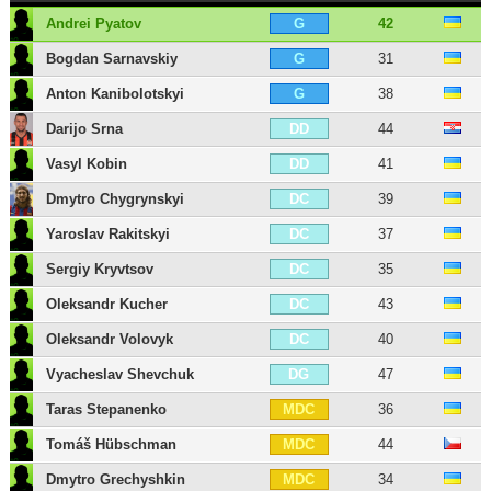
Andrei Pyatov
42
G
Bogdan Sarnavskiy
31
G
Anton Kanibolotskyi
38
G
Darijo Srna
44
DD
Vasyl Kobin
41
DD
Dmytro Chygrynskyi
39
DC
Yaroslav Rakitskyi
37
DC
Sergiy Kryvtsov
35
DC
Oleksandr Kucher
43
DC
Oleksandr Volovyk
40
DC
Vyacheslav Shevchuk
47
DG
Taras Stepanenko
36
MDC
Tomáš Hübschman
44
MDC
Dmytro Grechyshkin
34
MDC