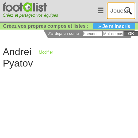
☰
Créez et partagez vos équipes
Créez vos propres compos et listes :
» Je m'inscris
J'ai déjà un compte :
OK
Andrei
Modifier
Pyatov