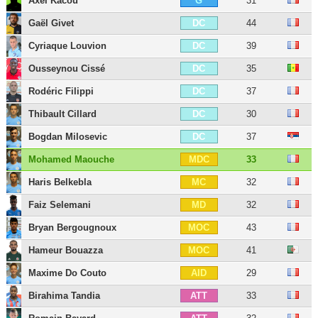
Axel Kacou
31
G
Gaël Givet
44
DC
Cyriaque Louvion
39
DC
Ousseynou Cissé
35
DC
Rodéric Filippi
37
DC
Thibault Cillard
30
DC
Bogdan Milosevic
37
DC
Mohamed Maouche
33
MDC
Haris Belkebla
32
MC
Faiz Selemani
32
MD
Bryan Bergougnoux
43
MOC
Hameur Bouazza
41
MOC
Maxime Do Couto
29
AID
Birahima Tandia
33
ATT