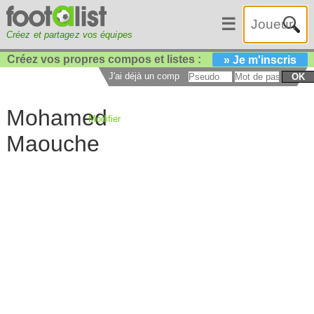
☰
Créez et partagez vos équipes
Créez vos propres compos et listes :
» Je m'inscris
J'ai déjà un compte :
OK
Mohamed
Modifier
Maouche