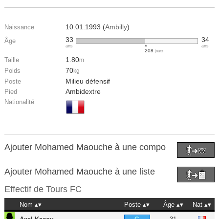
10.01.1993 (
Ambilly
)
Naissance
33
34
Âge
ans
ans
208
jours
1.80
Taille
m
70
Poids
kg
Milieu défensif
Poste
Ambidextre
Pied
Nationalité
Ajouter Mohamed Maouche à une compo
Ajouter Mohamed Maouche à une liste
Effectif de
Tours FC
Nom
Poste
Âge
Nat