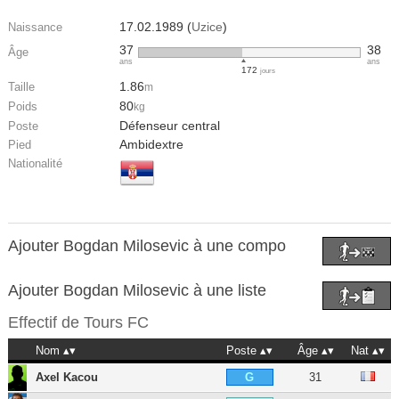
17.02.1989 (
Uzice
)
Naissance
37
38
Âge
ans
ans
172
jours
1.86
Taille
m
80
Poids
kg
Défenseur central
Poste
Ambidextre
Pied
Nationalité
Ajouter Bogdan Milosevic à une compo
Ajouter Bogdan Milosevic à une liste
Effectif de
Tours FC
Nom
Poste
Âge
Nat
Axel Kacou
31
G