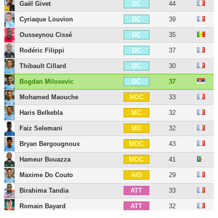
Gaël Givet
44
DC
Cyriaque Louvion
39
DC
Ousseynou Cissé
35
DC
Rodéric Filippi
37
DC
Thibault Cillard
30
DC
Bogdan Milosevic
37
DC
Mohamed Maouche
33
MDC
Haris Belkebla
32
MC
Faiz Selemani
32
MD
Bryan Bergougnoux
43
MOC
Hameur Bouazza
41
MOC
Maxime Do Couto
29
AID
Birahima Tandia
33
ATT
Romain Bayard
32
ATT