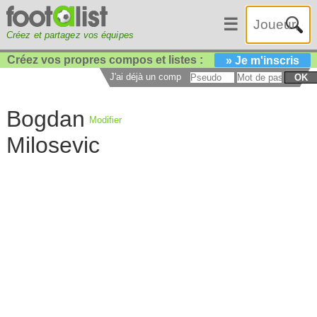
☰
Créez et partagez vos équipes
Créez vos propres compos et listes :
» Je m'inscris
J'ai déjà un compte :
OK
Bogdan
Modifier
Milosevic