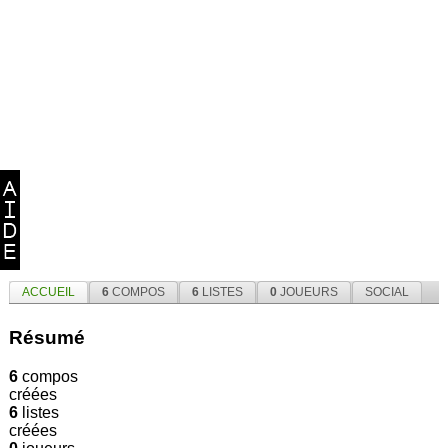
ACCUEIL
6
COMPOS
6
LISTES
0
JOUEURS
SOCIAL
Résumé
6
compos
créées
6
listes
créées