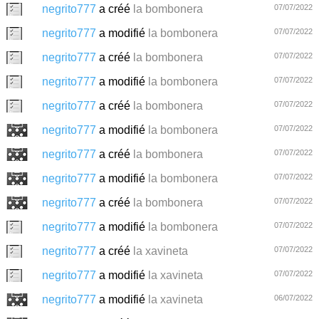
negrito777
a créé
la bombonera
07/07/2022
negrito777
a modifié
la bombonera
07/07/2022
negrito777
a créé
la bombonera
07/07/2022
negrito777
a modifié
la bombonera
07/07/2022
negrito777
a créé
la bombonera
07/07/2022
negrito777
a modifié
la bombonera
07/07/2022
negrito777
a créé
la bombonera
07/07/2022
negrito777
a modifié
la bombonera
07/07/2022
negrito777
a créé
la bombonera
07/07/2022
negrito777
a modifié
la bombonera
07/07/2022
negrito777
a créé
la xavineta
07/07/2022
negrito777
a modifié
la xavineta
07/07/2022
negrito777
a modifié
la xavineta
06/07/2022