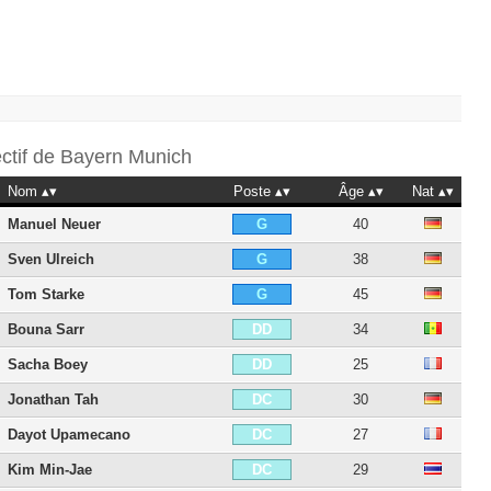
ectif de
Bayern Munich
Nom
Poste
Âge
Nat
Manuel Neuer
40
G
Sven Ulreich
38
G
Tom Starke
45
G
Bouna Sarr
34
DD
Sacha Boey
25
DD
Jonathan Tah
30
DC
Dayot Upamecano
27
DC
Kim Min-Jae
29
DC