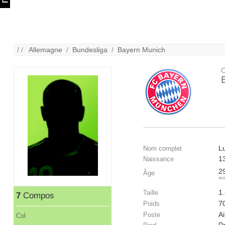
/ /
Allemagne
/
Bundesliga
/
Bayern Munich
C
L
Nom complet
1
Naissance
2
Âge
an
1
Taille
7
Compos
7
Poids
Ai
Poste
Col