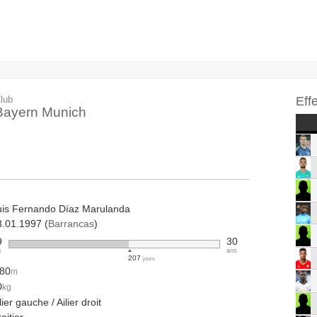
lub
Eff
Bayern Munich
uis Fernando Díaz Marulanda
3.01.1997 (
Barrancas
)
9
30
s
ans
207
jours
.80
m
0
kg
lier gauche / Ailier droit