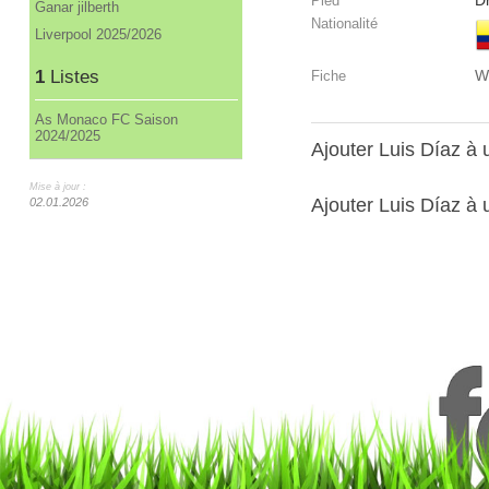
Dr
Pied
Ganar jilberth
Nationalité
Liverpool 2025/2026
1
Listes
W
Fiche
As Monaco FC Saison
2024/2025
Ajouter Luis Díaz à
Mise à jour :
Ajouter Luis Díaz à u
02.01.2026