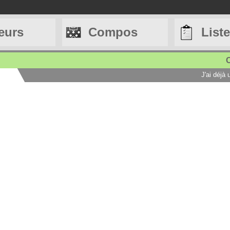
eurs
Compos
List
C
J'ai déjà