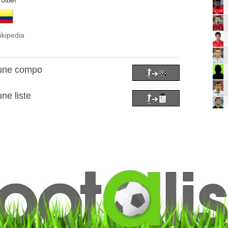
oitier
ikipedia
 une compo
ne liste