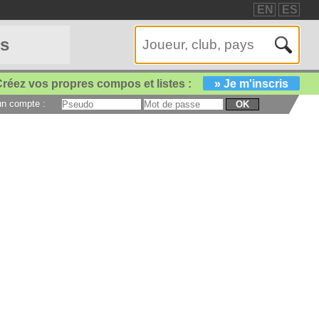
EN
ES
es
réez vos propres compos et listes :
» Je m'inscris
 un compte :
OK