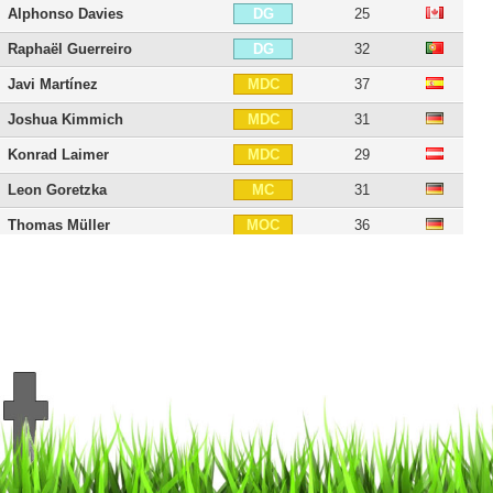
Alphonso Davies
25
DG
Raphaël Guerreiro
32
DG
Javi Martínez
37
MDC
Joshua Kimmich
31
MDC
Konrad Laimer
29
MDC
Leon Goretzka
31
MC
Thomas Müller
36
MOC
Jamal Musiala
23
MOC
Sadio Mané
34
MG
Michael Olise
24
MG
Serge Gnabry
31
AID
Douglas Costa
35
AID
Kingsley Coman
30
AIG
Luis Díaz
29
AIG