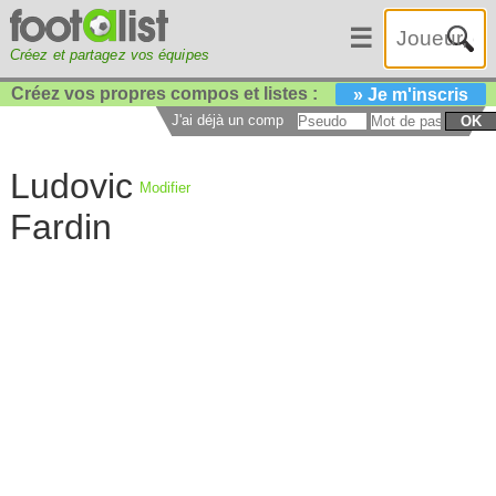
☰
Créez et partagez vos équipes
Créez vos propres compos et listes :
» Je m'inscris
J'ai déjà un compte :
OK
Ludovic
Modifier
Fardin