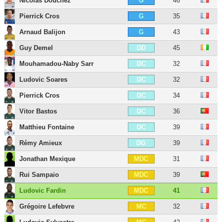
Nicolas Douchez
46
G
Pierrick Cros
35
G
Arnaud Balijon
43
G
Guy Demel
45
DD
Mouhamadou-Naby Sarr
32
DC
Ludovic Soares
32
DC
Pierrick Cros
34
DC
Vitor Bastos
36
DC
Matthieu Fontaine
39
DC
Rémy Amieux
39
DG
Jonathan Mexique
31
MDC
Rui Sampaio
39
MDC
Ludovic Fardin
41
MDC
Grégoire Lefebvre
32
MC