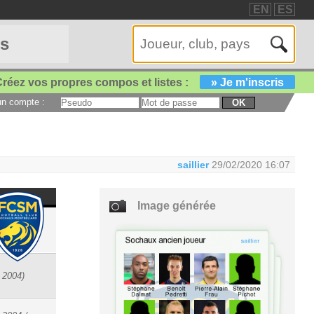
EN
ES
es
réez vos propres compos et listes :
» Je m'inscris
 un compte :
OK
saillier
29/02/2020 16:07
Image générée
 2010)
 2004)