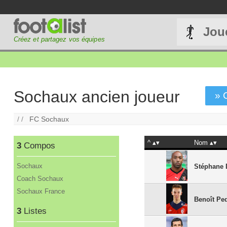
Jou
Créez et partagez vos équipes
Sochaux ancien joueur
» 
/ /
FC Sochaux
^
Nom
3
Compos
Sochaux
Stéphane 
Coach Sochaux
Sochaux France
Benoît Ped
3
Listes