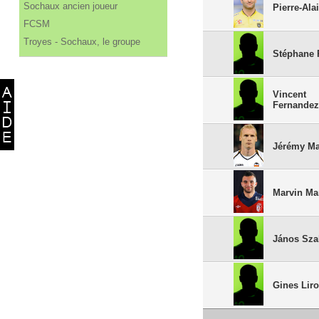
Sochaux ancien joueur
Pierre-Ala
FCSM
Troyes - Sochaux, le groupe
Stéphane 
Vincent
Fernande
Jérémy Ma
Marvin Ma
János Sz
Gines Lir