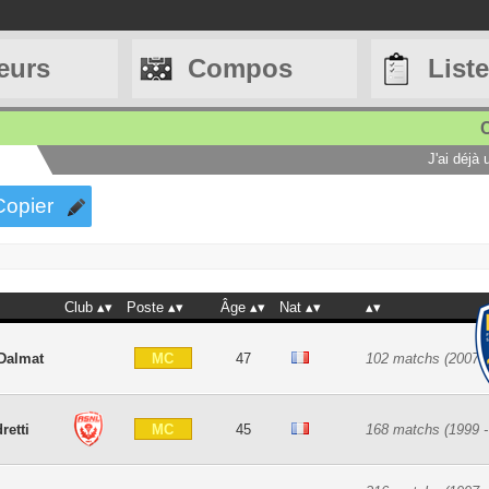
eurs
Compos
List
C
J'ai déjà
Copier
Club
Poste
Âge
Nat
MC
Dalmat
47
102 matchs (2007 -
MC
retti
45
168 matchs (1999 -