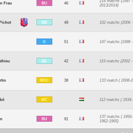
216 matchs (1997 -
BU
in Frau
46
2013/2014)
DD
Pichot
49
102 matchs (2006 -
G
51
147 matchs (1998 -
z
DC
thieu
42
119 matchs (2002 -
MOC
rtin
38
133 match ( 2008-2
MC
abó
112 matchs ( 1934-
137 matchs ( 1956-
BU
on
91
1962-1965)