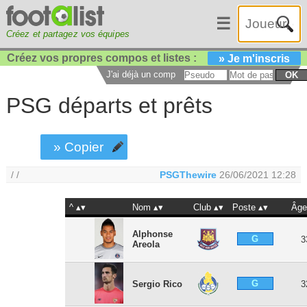
☰
Créez et partagez vos équipes
Créez vos propres compos et listes :
» Je m'inscris
J'ai déjà un compte :
OK
PSG départs et prêts
» Copier
/ /
PSGThewire
26/06/2021 12:28
^
Nom
Club
Poste
Âg
Alphonse
G
3
Areola
G
Sergio Rico
3