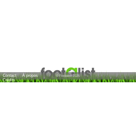
Contact
À propos
© Footalist 2026
Crédits