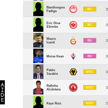
Bandiougou
MC
2
Fadiga
Eric Dina
MC
2
Ebimbe
Mauro
BU
3
Icardi
BU
Moise Kean
2
Pablo
MOC
3
Sarabia
Rafinha
MOC
3
Alcântara
MOC
Kays Ruiz
2