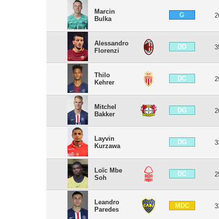
Marcin
G
2
Bulka
Alessandro
DD
3
Florenzi
Thilo
DC
2
Kehrer
Mitchel
DG
2
Bakker
Layvin
DG
3
Kurzawa
Loïc Mbe
DC
2
Soh
Leandro
MDC
3
Paredes