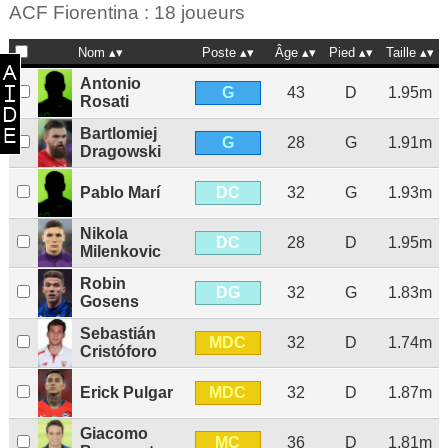
ACF Fiorentina : 18 joueurs
Nom
Poste
Âge
Pied
Taille
Antonio
G
43
D
1.95m
Rosati
Bartlomiej
G
28
G
1.91m
Dragowski
DC
Pablo Marí
32
G
1.93m
Nikola
DC
28
D
1.95m
Milenkovic
Robin
DG
32
G
1.83m
Gosens
Sebastián
MDC
32
D
1.74m
Cristóforo
MDC
Erick Pulgar
32
D
1.87m
Giacomo
MC
36
D
1.81m