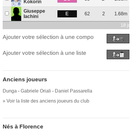
Kokorin
Giuseppe
E
62
2
1.68m
Iachini
18 jo
Ajouter votre sélection à une compo
Ajouter votre sélection à une liste
Anciens joueurs
Dunga
-
Gabriele Oriali
-
Daniel Passarella
» Voir la liste des anciens joueurs du club
Nés à Florence