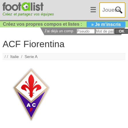
☰
Créez et partagez vos équipes
Créez vos propres compos et listes :
» Je m'inscris
J'ai déjà un compte :
OK
ACF Fiorentina
/ /
Italie
/
Serie A