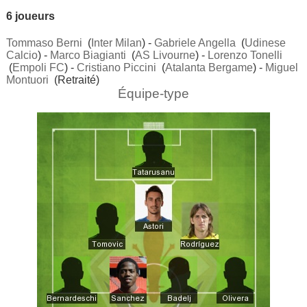
6 joueurs
Tommaso Berni
(
Inter Milan
) -
Gabriele Angella
(
Udinese
Calcio
) -
Marco Biagianti
(
AS Livourne
) -
Lorenzo Tonelli
(
Empoli FC
) -
Cristiano Piccini
(
Atalanta Bergame
) -
Miguel
Montuori
(Retraité)
Équipe-type