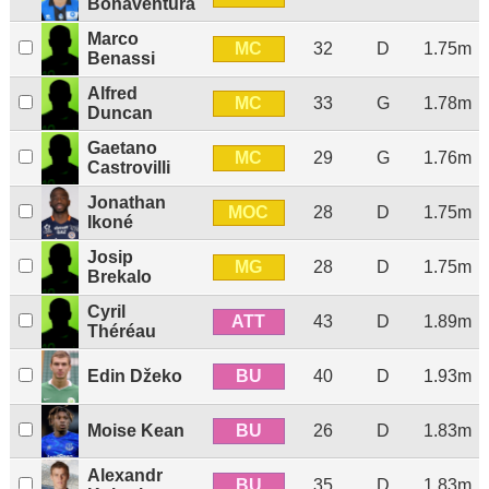
Bonaventura
Marco
MC
32
D
1.75m
Benassi
Alfred
MC
33
G
1.78m
Duncan
Gaetano
MC
29
G
1.76m
Castrovilli
Jonathan
MOC
28
D
1.75m
Ikoné
Josip
MG
28
D
1.75m
Brekalo
Cyril
ATT
43
D
1.89m
Théréau
BU
Edin Džeko
40
D
1.93m
BU
Moise Kean
26
D
1.83m
Alexandr
BU
35
D
1.83m