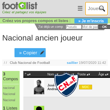
☰
Créez et partagez vos équipes
Créez vos propres compos et listes :
» Je m'inscris
J'ai déjà un compte :
OK
Nacional ancien joueur
» Copier
/ /
Club Nacional de Football
saillier
19/07/2020 11:42
3
^
Nom
Club
Poste
Âge
Compos
José
MDC
nacional
Andrade
Nacional
Nacional
1
Listes