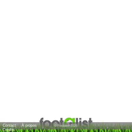
Contact
À propos
© Footalist 2026
Crédits