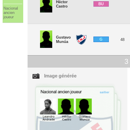
Héctor
BU
Castro
Nacional
ancien
joueur
Gustavo
G
48
Munúa
3
Image générée