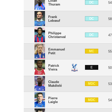
Lilian
DC
54
Thuram
Frank
DC
58
Lebœuf
Philippe
DC
47
Christanval
Emmanuel
MC
55
Petit
Patrick
E
50
Vieira
Claude
MDC
53
Makélelé
Pierre
MDC
54
Laigle