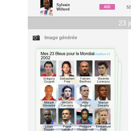
Sylvain
AID
52
Wiltord
23
j
Image générée