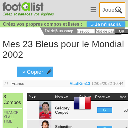
☰
Créez et partagez vos équipes
Créez vos propres compos et listes :
» Je m'inscris
J'ai déjà un compte :
OK
Mes 23 Bleus pour le Mondial
2002
» Copier
/ /
France
VladKim13
12/05/2022 10:44
3
^
Nom
Club
Poste
Âge
Compos
Grégory
G
53
Coupet
FRANCE
XI ALL
TIME
Sebastien