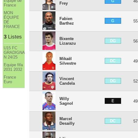
Equipe de
G
46
Frey
France
MON
ÉQUIPE
Fabien
G
55
DE
Barthez
FRANCE
3
Listes
Bixente
DG
56
Lizarazu
U15 FC
GRADIGNA
N 24/25
Mikaël
DC
49
Silvestre
Equipe fifa
2031 2032
France
Vincent
DG
52
Euro
Candela
Willy
E
49
Sagnol
Marcel
DC
57
Desailly