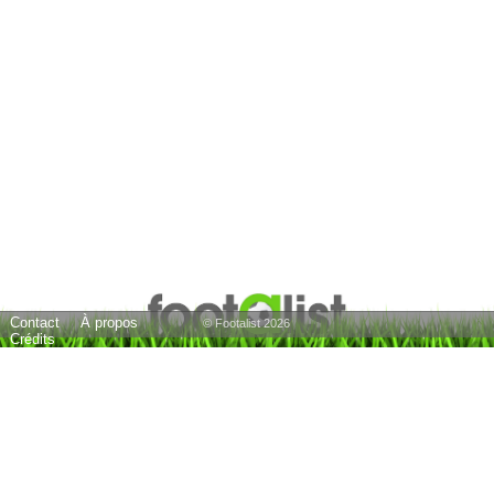
Contact
À propos
© Footalist 2026
Crédits