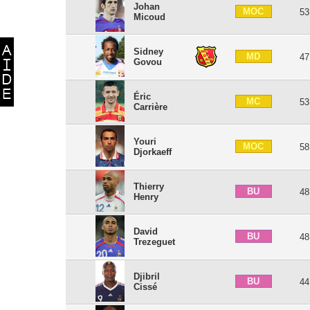
Johan
MOC
53
Micoud
Sidney
MD
47
Govou
Éric
MC
53
Carrière
Youri
MOC
58
Djorkaeff
Thierry
BU
48
Henry
David
BU
48
Trezeguet
Djibril
BU
44
Cissé