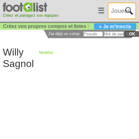
☰
Créez et partagez vos équipes
Créez vos propres compos et listes :
» Je m'inscris
J'ai déjà un compte :
OK
Willy
Modifier
Sagnol