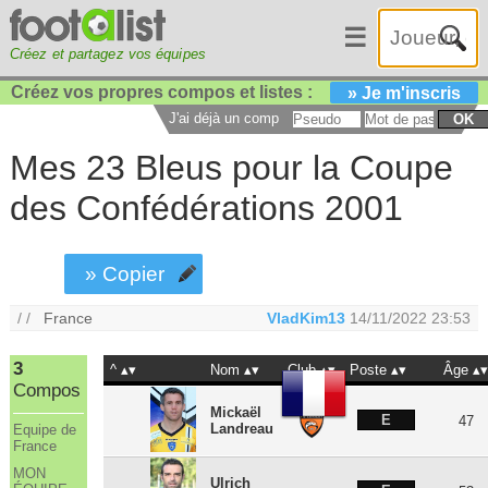
☰
Créez et partagez vos équipes
Créez vos propres compos et listes :
» Je m'inscris
J'ai déjà un compte :
OK
Mes 23 Bleus pour la Coupe
des Confédérations 2001
» Copier
/ /
France
VladKim13
14/11/2022 23:53
3
^
Nom
Club
Poste
Âge
Compos
Mickaël
E
47
Landreau
Equipe de
France
MON
Ulrich