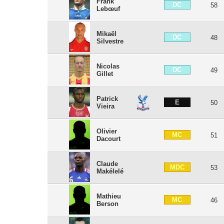
Frank
DC
58
Lebœuf
Mikaël
DC
48
Silvestre
Nicolas
DC
49
Gillet
Patrick
E
50
Vieira
Olivier
MC
51
Dacourt
Claude
MDC
53
Makélelé
Mathieu
MC
46
Berson