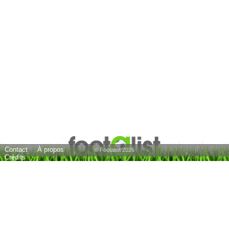
Contact
À propos
© Footalist 2026
Crédits