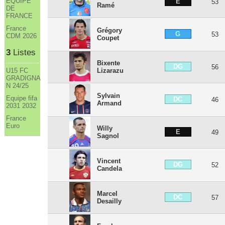
ÉQUIPE
E
53
Ramé
DE
FRANCE
France
Grégory
G
53
CDM 2026
Coupet
3
Listes
Bixente
DG
56
Lizarazu
U15 FC
GRADIGNA
N 24/25
Sylvain
Equipe fifa
DC
46
Armand
2031 2032
France
Euro
Willy
E
49
Sagnol
Vincent
DG
52
Candela
Marcel
DC
57
Desailly