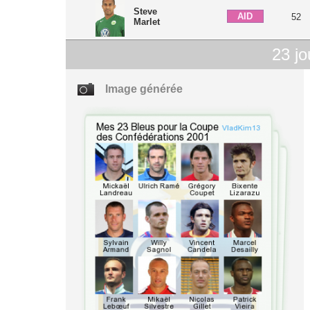
Steve
AID
52
Marlet
23
jo
Image générée