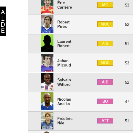
Éric
MC
53
Carrière
Robert
MOC
52
Pirès
Laurent
AIG
51
Robert
Johan
MOC
53
Micoud
Sylvain
AID
52
Wiltord
Nicolas
BU
47
Anelka
Frédéric
ATT
51
Née