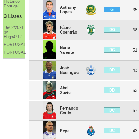
Histórico
Portugal
Anthony
G
35
Lopes
3
Listes
Fábio
16/02/2021
DG
38
Coentrão
by
Hugo4212
PORTUGAL
Nuno
DG
51
Valente
PORTUGAL
José
DD
43
Bosingwa
Abel
DD
53
Xavier
Fernando
DC
57
Couto
DC
Pepe
43