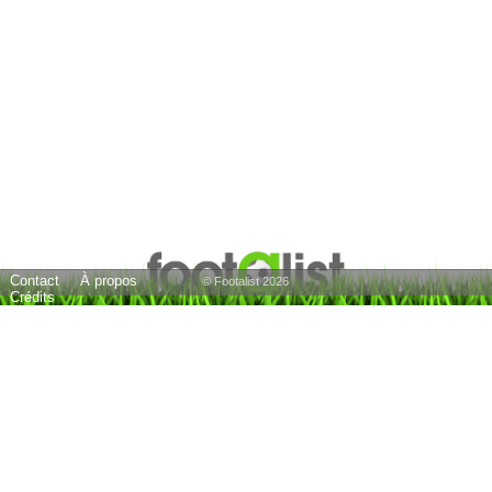
Contact
À propos
© Footalist 2026
Crédits