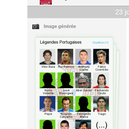
23
j
Image générée