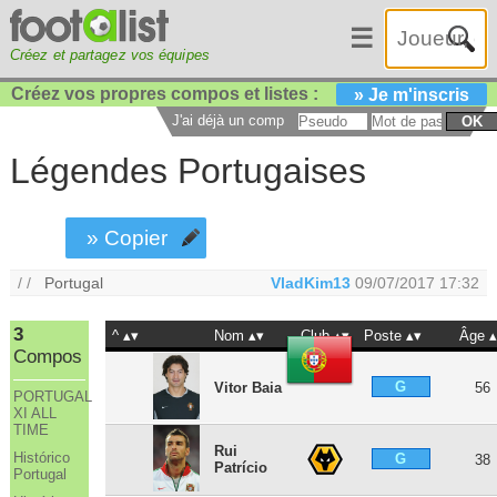
☰
Créez et partagez vos équipes
Créez vos propres compos et listes :
» Je m'inscris
J'ai déjà un compte :
OK
Légendes Portugaises
» Copier
/ /
Portugal
VladKim13
09/07/2017 17:32
3
^
Nom
Club
Poste
Âge
Compos
G
Vitor Baia
56
PORTUGAL
XI ALL
TIME
Rui
Histórico
G
38
Patrício
Portugal