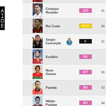
Cristiano
AIG
41
Ronaldo
MOC
Rui Costa
54
Sergio
E
51
Conceição
BU
Eusébio
Nuno
ATT
50
Gomes
BU
Pauleta
53
Hélder
BU
44
Postiga