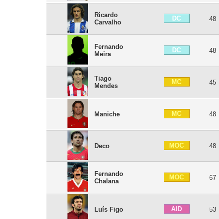
Ricardo
DC
48
Carvalho
Fernando
DC
48
Meira
Tiago
MC
45
Mendes
MC
Maniche
48
MOC
Deco
48
Fernando
MOC
67
Chalana
AID
Luís Figo
53