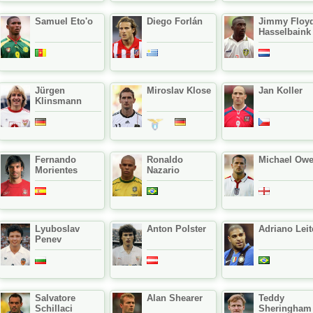
Samuel Eto'o
Diego Forlán
Jimmy Floy
Hasselbaink
Jürgen
Miroslav Klose
Jan Koller
Klinsmann
Fernando
Ronaldo
Michael Ow
Morientes
Nazario
Lyuboslav
Anton Polster
Adriano Leit
Penev
Salvatore
Alan Shearer
Teddy
Schillaci
Sheringham