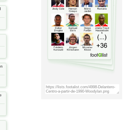
d
en
e