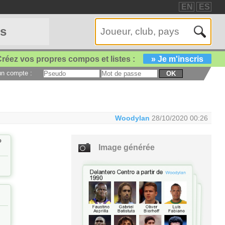
EN
ES
es
réez vos propres compos et listes :
» Je m'inscris
 un compte :
OK
Woodylan
28/10/2020 00:26
o
Image générée