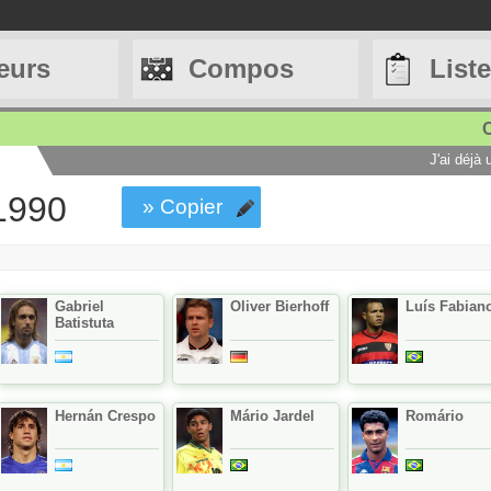
eurs
Compos
List
C
J'ai déjà
 1990
» Copier
Gabriel
Oliver Bierhoff
Luís Fabian
Batistuta
Hernán Crespo
Mário Jardel
Romário