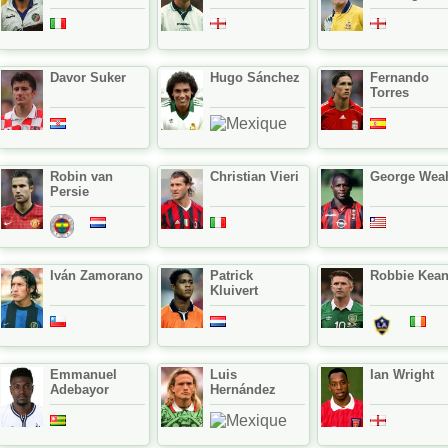
Davor Suker
Hugo Sánchez
Fernando
Torres
Robin van
Christian Vieri
George Wea
Persie
Iván Zamorano
Patrick
Robbie Kea
Kluivert
Emmanuel
Luis
Ian Wright
Adebayor
Hernández