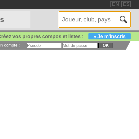
EN
ES
es
réez vos propres compos et listes :
» Je m'inscris
 un compte :
OK