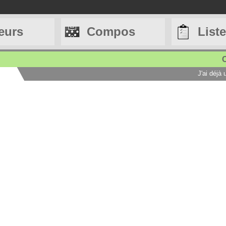
eurs
Compos
List
C
J'ai déjà