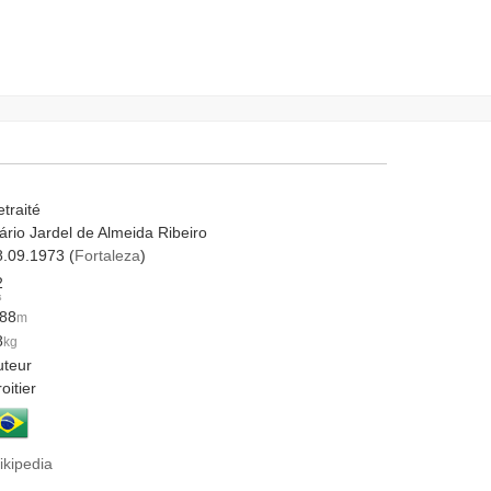
traité
ário Jardel de Almeida Ribeiro
8.09.1973 (
Fortaleza
)
2
s
.88
m
8
kg
uteur
oitier
ikipedia