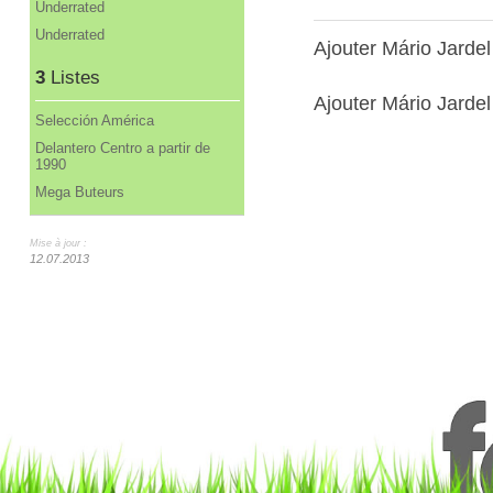
Underrated
Underrated
Ajouter Mário Jarde
3
Listes
Ajouter Mário Jardel 
Selección América
Delantero Centro a partir de
1990
Mega Buteurs
Mise à jour :
12.07.2013