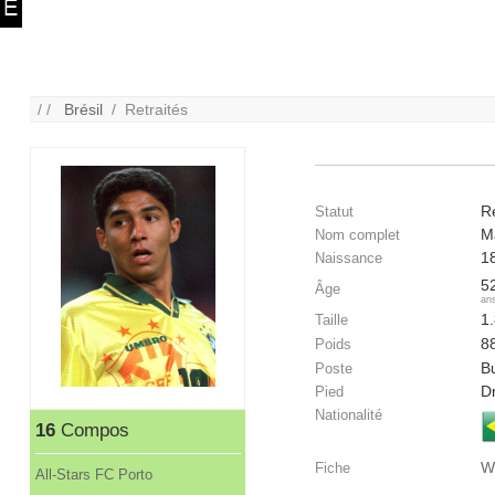
/ /
Brésil
/ Retraités
Re
Statut
M
Nom complet
1
Naissance
5
Âge
an
1
Taille
8
Poids
B
Poste
Dr
Pied
Nationalité
16
Compos
W
Fiche
All-Stars FC Porto