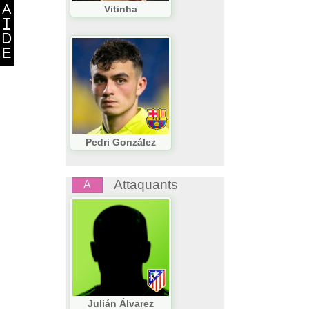
Vitinha
Pedri González
Attaquants
A
Julián Álvarez