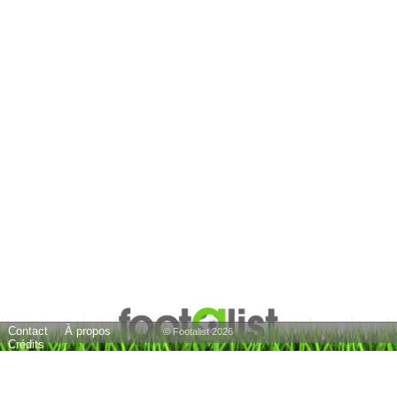
Contact
À propos
© Footalist 2026
Crédits