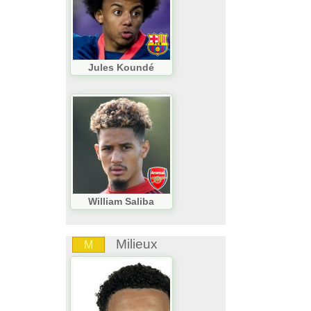
Jules Koundé
William Saliba
Milieux
M