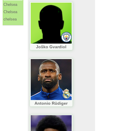
Chelsea
Chelsea
chelsea
Joško Gvardiol
Antonio Rüdiger