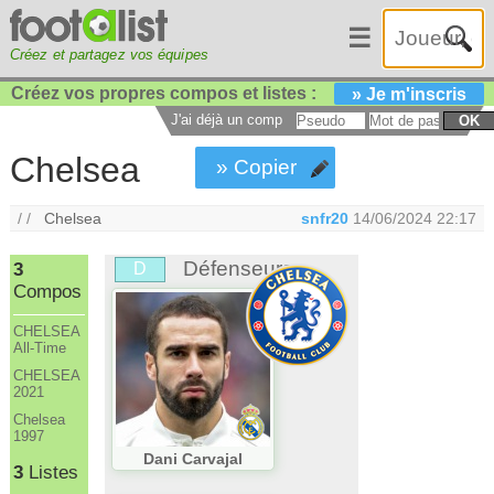
☰
Créez et partagez vos équipes
Créez vos propres compos et listes :
» Je m'inscris
J'ai déjà un compte :
OK
Chelsea
» Copier
/ /
Chelsea
snfr20
14/06/2024 22:17
Défenseurs
3
D
Compos
CHELSEA
All-Time
CHELSEA
2021
Chelsea
1997
Dani Carvajal
3
Listes