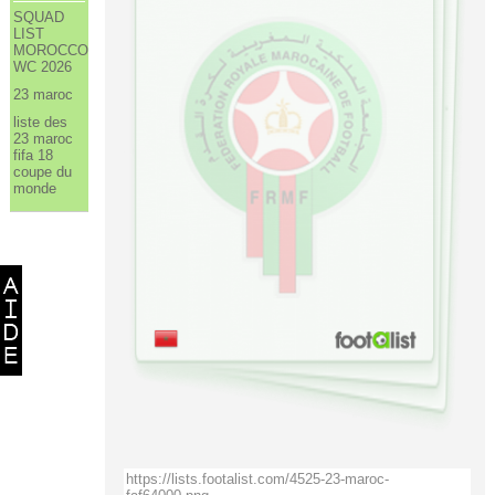
SQUAD
LIST
MOROCCO
WC 2026
23 maroc
liste des
23 maroc
fifa 18
coupe du
monde