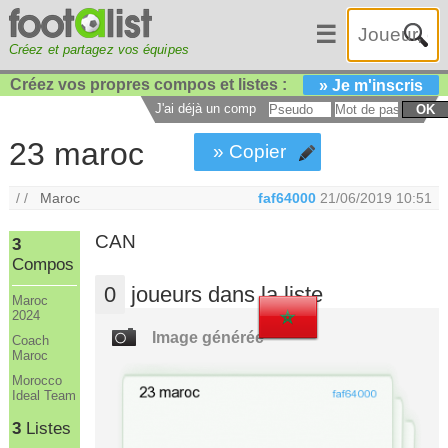
☰
Créez et partagez vos équipes
Créez vos propres compos et listes :
» Je m'inscris
J'ai déjà un compte :
OK
23 maroc
» Copier
/ /
Maroc
faf64000
21/06/2019 10:51
CAN
3
Compos
0
joueurs dans la liste
Maroc
2024
Image générée
Coach
Maroc
Morocco
Ideal Team
3
Listes