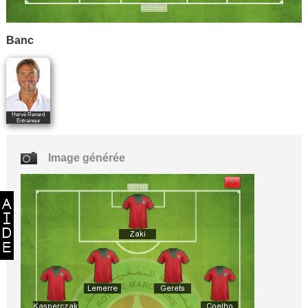
Banc
Hervé Renard
Entraineur
Image générée