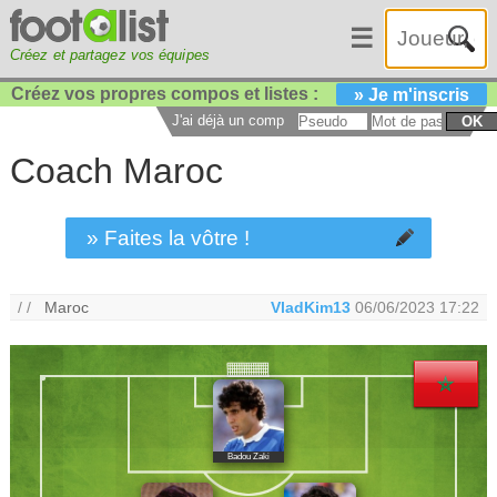
☰
Créez et partagez vos équipes
Créez vos propres compos et listes :
» Je m'inscris
J'ai déjà un compte :
OK
Coach Maroc
» Faites la vôtre !
/ /
Maroc
VladKim13
06/06/2023 17:22
Badou Zaki