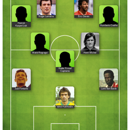
Roger Lemerre
Éric Gerets
Henryk
Humberto Coelho
Kasperczak
Walid Regragui
Henri Michel
Kader Firoud
Capitaine
Just Fontaine
Larbi Ben Barek
Vahid Halilhodžic