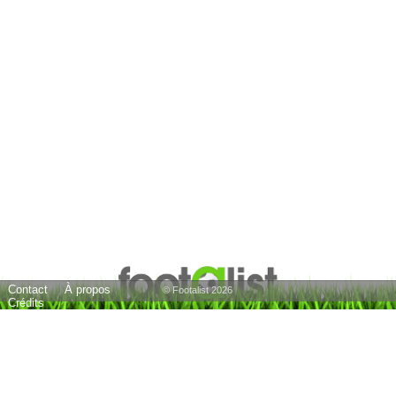
Contact
À propos
© Footalist 2026
Crédits