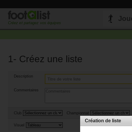
Jou
Créez et partagez vos équipes
1- Créez une liste
Description
Commentaires
Club
Championnat
Création de liste
Visuel