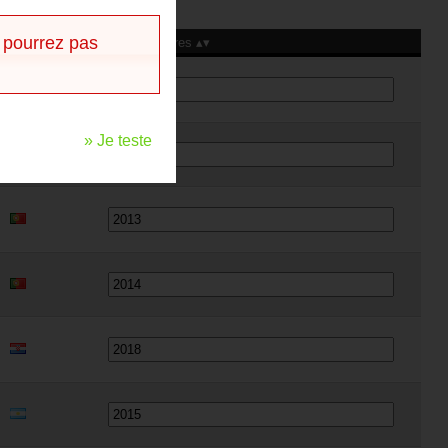
 pourrez pas
Nat
Commentaires
» Je teste