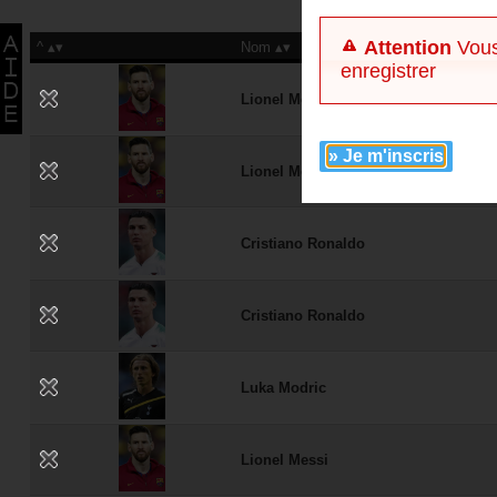
Attention
Vous
^
Nom
enregistrer
Lionel Messi
» Je m'inscris
Lionel Messi
Cristiano Ronaldo
Cristiano Ronaldo
Luka Modric
Lionel Messi