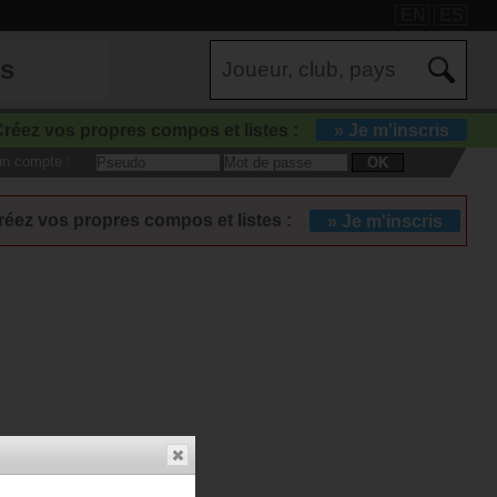
EN
ES
es
réez vos propres compos et listes :
» Je m'inscris
 un compte :
OK
réez vos propres compos et listes :
» Je m'inscris