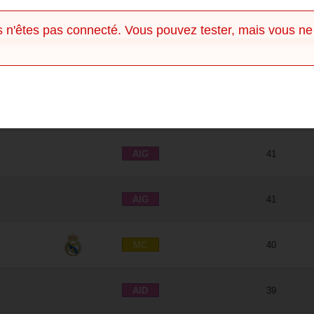
 n'êtes pas connecté. Vous pouvez tester, mais vous ne
Club
Poste
Âge
AID
39
AID
39
AIG
41
AIG
41
MC
40
AID
39