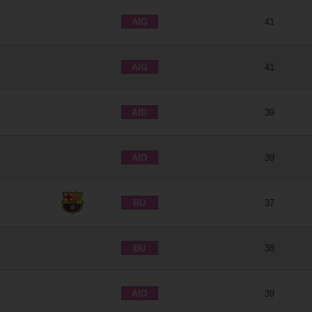
AIG
41
AIG
41
AID
39
AID
39
BU
37
BU
38
AID
39