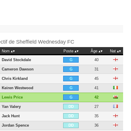
ectif de
Sheffield Wednesday FC
Nom
Poste
Âge
Nat
David Stockdale
40
G
Cameron Dawson
31
G
Chris Kirkland
45
G
Keiren Westwood
41
G
Lewis Price
42
G
Yan Valery
27
DD
Jack Hunt
35
DD
Jordan Spence
36
DD