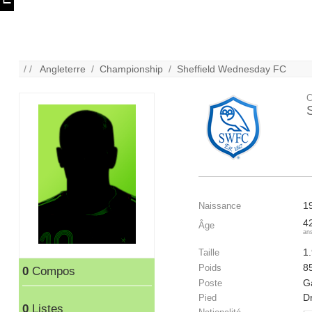
/ /
Angleterre
/
Championship
/
Sheffield Wednesday FC
C
1
Naissance
4
Âge
an
1
Taille
8
Poids
0
Compos
G
Poste
Dr
Pied
0
Listes