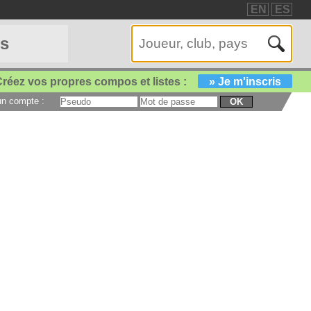
EN
ES
es
réez vos propres compos et listes :
» Je m'inscris
 un compte :
OK