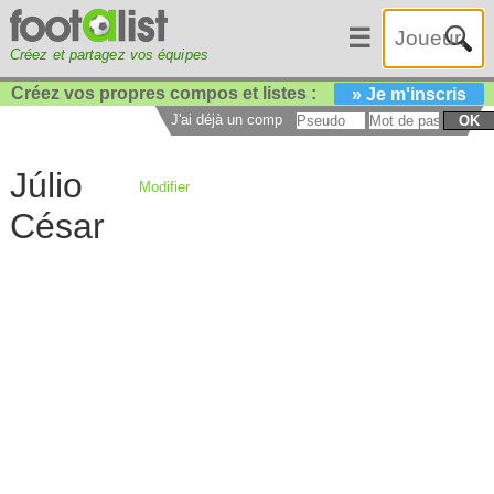
☰
Créez et partagez vos équipes
Créez vos propres compos et listes :
» Je m'inscris
J'ai déjà un compte :
OK
Júlio
Modifier
César