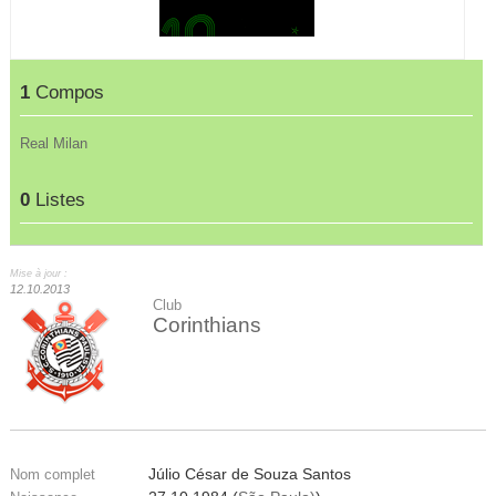
1
Compos
Real Milan
0
Listes
Mise à jour :
12.10.2013
Club
Corinthians
Júlio César de Souza Santos
Nom complet