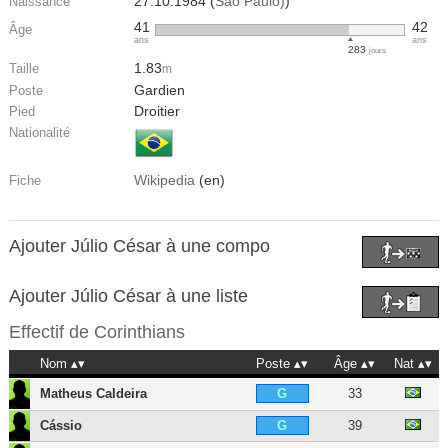
27.10.1984 (
São Paulo)
)
Naissance
41
42
Âge
ans
ans
283
jours
1.83
Taille
m
Gardien
Poste
Droitier
Pied
Nationalité
Wikipedia
(en)
Fiche
Ajouter Júlio César à une compo
Ajouter Júlio César à une liste
Effectif de
Corinthians
Nom
Poste
Âge
Nat
Matheus Caldeira
33
G
Cássio
39
G