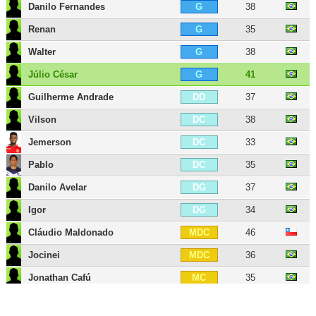
Danilo Fernandes
38
G
Renan
35
G
Walter
38
G
Júlio César
41
G
Guilherme Andrade
37
DD
Vilson
38
DC
Jemerson
33
DC
Pablo
35
DC
Danilo Avelar
37
DG
Igor
34
DG
Cláudio Maldonado
46
MDC
Jocinei
36
MDC
Jonathan Cafú
35
MC
Matheus
33
MOC