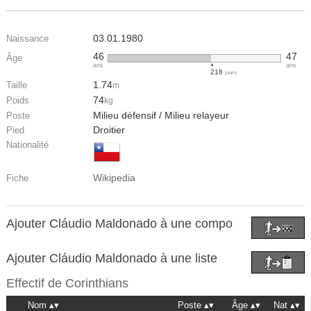
03.01.1980
Naissance
46
47
Âge
ans
ans
218
jours
1.74
Taille
m
74
Poids
kg
Milieu défensif / Milieu relayeur
Poste
Droitier
Pied
Nationalité
Wikipedia
Fiche
Ajouter Cláudio Maldonado à une compo
Ajouter Cláudio Maldonado à une liste
Effectif de
Corinthians
Nom
Poste
Âge
Nat