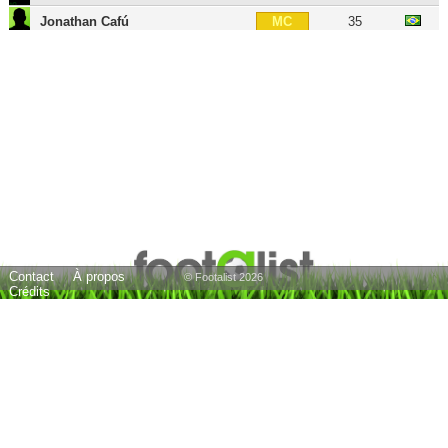
Jonathan Cafú
35
MC
Matheus
33
MOC
Luis Alberto Ramírez
41
MOC
Danilo
47
MOC
Chen Zhizhao
38
MOC
Memphis Depay
32
AIG
Léo
31
BU
João Alves de Assis Silva
39
BU
Contact
À propos
Tite
65
E
© Footalist 2026
Crédits
23 joueurs