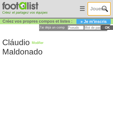
☰
Créez et partagez vos équipes
Créez vos propres compos et listes :
» Je m'inscris
J'ai déjà un compte :
OK
Cláudio
Modifier
Maldonado