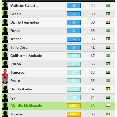
Matheus Caldeira
33
G
Cássio
39
G
Danilo Fernandes
38
G
Renan
35
G
Walter
38
G
Júlio César
41
G
Guilherme Andrade
37
DD
Vilson
38
DC
Jemerson
33
DC
Pablo
35
DC
Danilo Avelar
37
DG
Igor
34
DG
Cláudio Maldonado
46
MDC
Jocinei
36
MDC