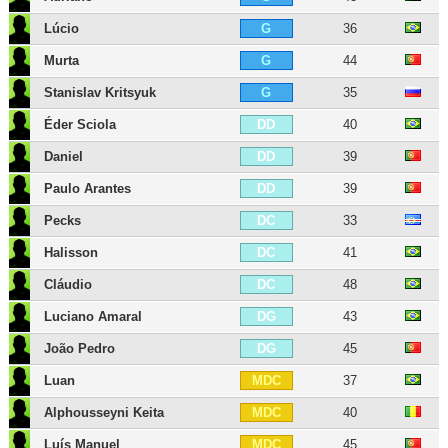
Lúcio
36
G
Murta
44
G
Stanislav Kritsyuk
35
G
Éder Sciola
40
DD
Daniel
39
DD
Paulo Arantes
39
DD
Pecks
33
DC
Halisson
41
DC
Cláudio
48
DC
Luciano Amaral
43
DG
João Pedro
45
DG
Luan
37
MDC
Alphousseyni Keita
40
MDC
Luís Manuel
45
MDC