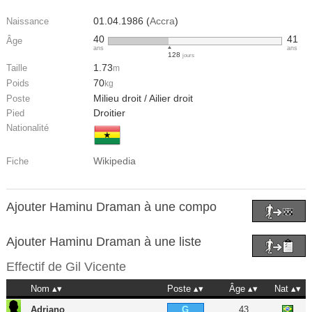
01.04.1986 (
Accra
)
Naissance
40
41
Âge
ans
ans
128
jours
1.73
Taille
m
70
Poids
kg
Milieu droit / Ailier droit
Poste
Droitier
Pied
Nationalité
Wikipedia
Fiche
Ajouter Haminu Draman à une compo
Ajouter Haminu Draman à une liste
Effectif de
Gil Vicente
Nom
Poste
Âge
Nat
Adriano
43
G