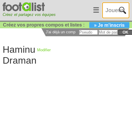
☰
Créez et partagez vos équipes
Créez vos propres compos et listes :
» Je m'inscris
J'ai déjà un compte :
OK
Haminu
Modifier
Draman