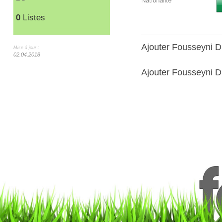
Nationalité
0
Listes
Ajouter Fousseyni 
Mise à jour :
02.04.2018
Ajouter Fousseyni Di