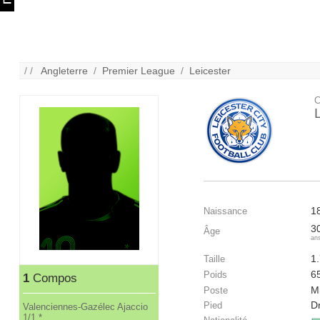
/ /
Angleterre
/
Premier League
/
Leicester
C
1
Naissance
3
Âge
an
1
Taille
6
Poids
1
Compos
Mi
Poste
Dr
Pied
Valenciennes-Gazélec Ajaccio
1/1 *