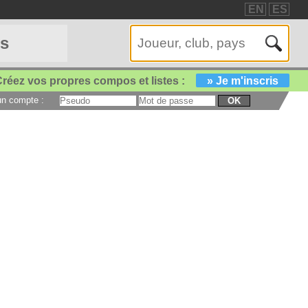
EN
ES
es
réez vos propres compos et listes :
» Je m'inscris
 un compte :
OK