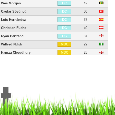
Wes Morgan
42
DC
Çaglar Söyüncü
30
DC
Luis Hernández
37
DC
Christian Fuchs
40
DG
Ryan Bertrand
37
DG
Wilfred Ndidi
29
MDC
Hamza Choudhury
28
MDC
Harry Winks
30
MC
Boubakary Soumaré
27
MC
Michael Cain
32
MC
Dean Hammond
43
MC
Jack Barmby
31
MOC
Fousseyni Diabaté
30
MOC
Ayoze Pérez
33
MOC