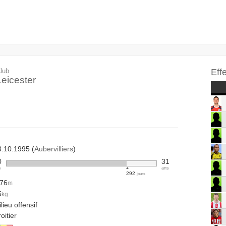
lub
Eff
Leicester
8.10.1995 (
Aubervilliers
)
0
31
s
ans
292
jours
.76
m
5
kg
lieu offensif
oitier