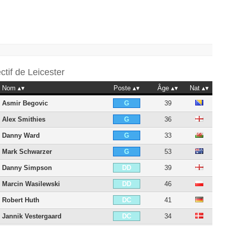
ectif de
Leicester
Nom
Poste
Âge
Nat
Asmir Begovic
39
G
Alex Smithies
36
G
Danny Ward
33
G
Mark Schwarzer
53
G
Danny Simpson
39
DD
Marcin Wasilewski
46
DD
Robert Huth
41
DC
Jannik Vestergaard
34
DC