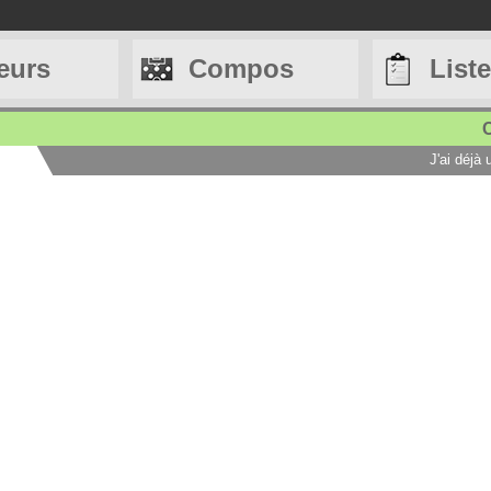
eurs
Compos
List
C
J'ai déjà