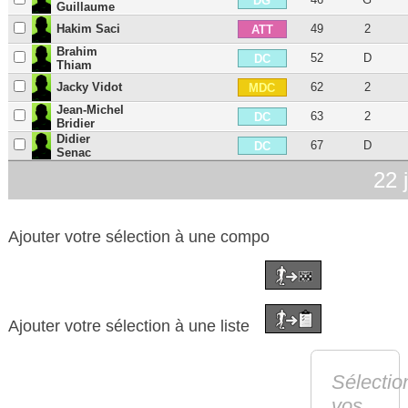
DG
Guillaume
Hakim Saci
49
2
ATT
Brahim
52
D
DC
Thiam
Jacky Vidot
62
2
MDC
Jean-Michel
63
2
DC
Bridier
Didier
67
D
DC
Senac
22 
Ajouter votre sélection à une compo
Ajouter votre sélection à une liste
Sélectio
vos