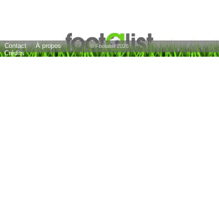
Contact
À propos
© Footalist 2026
Crédits