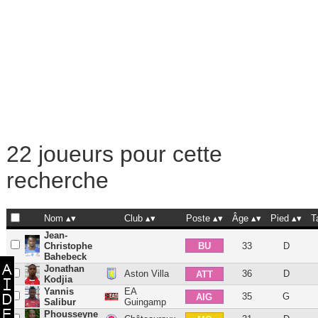
22 joueurs pour cette
recherche
Nom
Club
Poste
Âge
Pied
T
Jean-
BU
Christophe
33
D
Bahebeck
Jonathan
Aston Villa
36
D
ATT
Kodjia
Yannis
EA
35
G
AIG
Salibur
Guingamp
Phousseyne