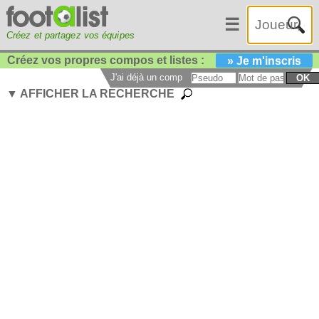
☰
Créez et partagez vos équipes
Créez vos propres compos et listes :
» Je m'inscris
J'ai déjà un compte :
OK
▼ AFFICHER LA RECHERCHE