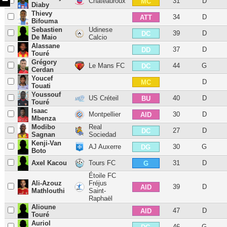
Châteauroux
31
D
MC
Diaby
Thievy
34
D
ATT
Bifouma
Sebastien
Udinese
39
D
DC
De Maio
Calcio
Alassane
37
D
DD
Touré
Grégory
Le Mans FC
44
G
DC
Cerdan
Youcef
D
MC
Touati
Youssouf
US Créteil
40
D
BU
Touré
Isaac
Montpellier
30
D
AID
Mbenza
Modibo
Real
27
D
DC
Sagnan
Sociedad
Kenji-Van
AJ Auxerre
30
G
DG
Boto
Axel Kacou
Tours FC
31
D
G
Étoile FC
Ali-Azouz
Fréjus
39
D
AID
Mathlouthi
Saint-
Raphaël
Alioune
47
D
AID
Touré
Auriol
46
G