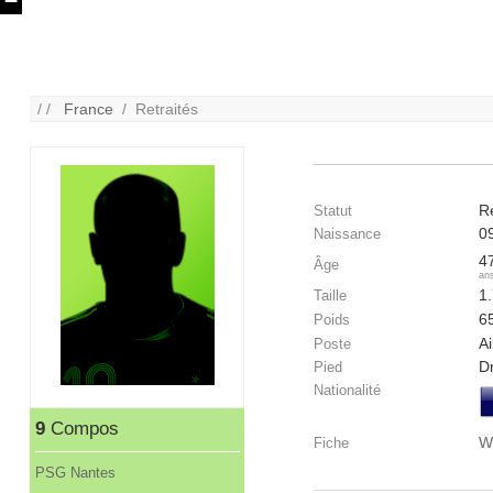
/ /
France
/ Retraités
Re
Statut
0
Naissance
4
Âge
an
1
Taille
6
Poids
Ai
Poste
Dr
Pied
Nationalité
9
Compos
W
Fiche
PSG Nantes