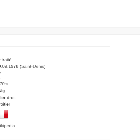
traité
9.09.1978 (
Saint-Denis
)
7
s
.70
m
5
kg
lier droit
oitier
ikipedia