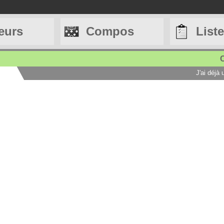
eurs
Compos
List
C
J'ai déjà