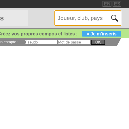
EN
ES
es
réez vos propres compos et listes :
» Je m'inscris
 un compte :
OK