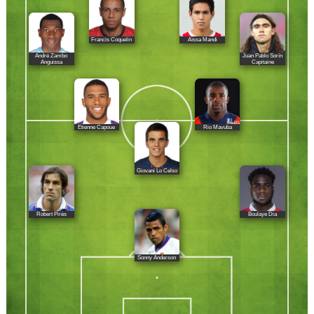
Francis Coquelin
Aïssa Mandi
André Zambo
Juan Pablo Sorín
Anguissa
Capitaine
Etienne Capoue
Rio Mavuba
Giovani Lo Celso
Robert Pirès
Boulaye Dia
Sonny Anderson