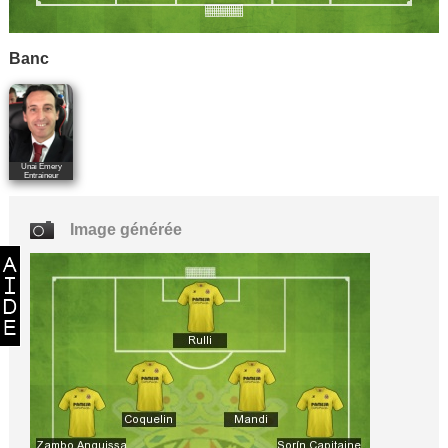
Banc
Unai Emery
Entraineur
Image générée