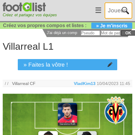
☰
Créez et partagez vos équipes
Créez vos propres compos et listes :
» Je m'inscris
J'ai déjà un compte :
OK
Villarreal L1
» Faites la vôtre !
/ /
Villarreal CF
VladKim13
10/04/2023 11:45
Geronimo Rulli