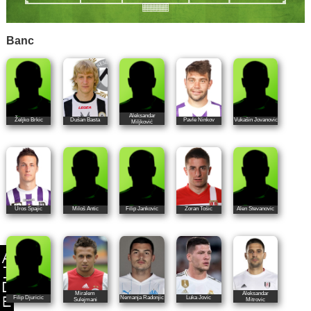
Banc
Aleksandar
Željko Brkic
Dušan Basta
Pavle Ninkov
Vukašin Jovanovic
Miljković
Uros Spajic
Miloš Antic
Filip Jankovic
Zoran Tošic
Alen Stevanovic
Miralem
Aleksandar
Filip Djuricic
Nemanja Radonjic
Luka Jovic
Sulejmani
Mitrovic