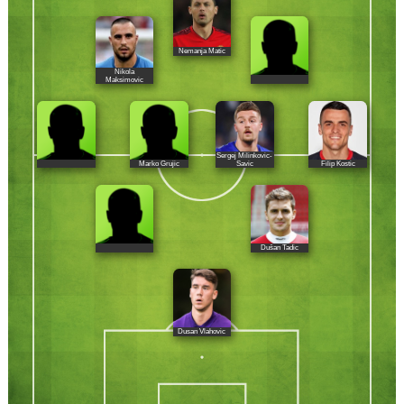
Nemanja Matic
Nikola
Maksimovic
Sergej Milinkovic-
Marko Grujic
Filip Kostic
Savic
Dušan Tadic
Dusan Vlahovic