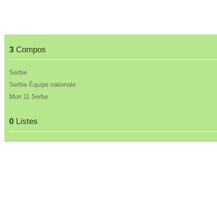
3
Compos
Serbie
Serbie Équipe nationale
Mon 11 Serbe
0
Listes