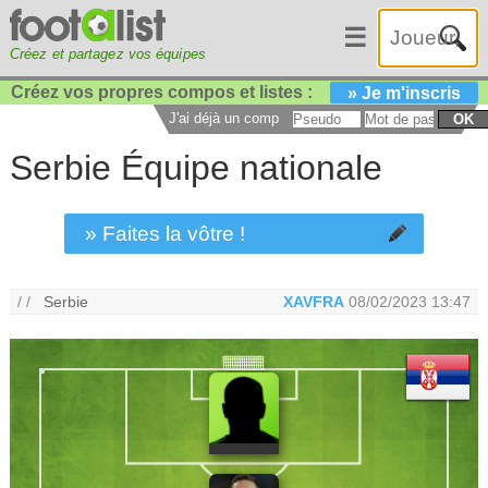
☰
Créez et partagez vos équipes
Créez vos propres compos et listes :
» Je m'inscris
J'ai déjà un compte :
OK
Serbie Équipe nationale
» Faites la vôtre !
/ /
Serbie
XAVFRA
08/02/2023 13:47